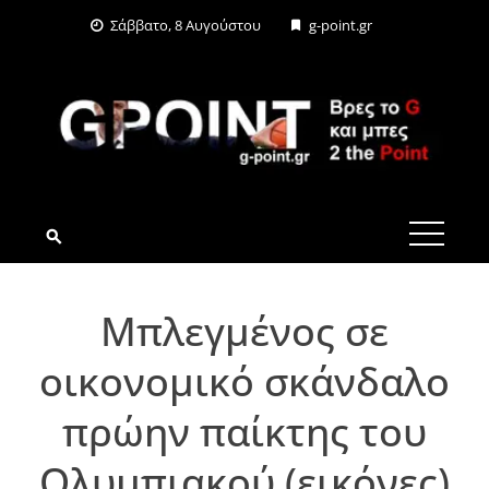
Skip
Σάββατο, 8 Αυγούστου
g-point.gr
to
content
G-POINT.GR
Μπλεγμένος σε
οικονομικό σκάνδαλο
πρώην παίκτης του
Ολυμπιακού (εικόνες)