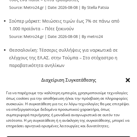
Source:
Metro24.gr
Date: 2026-08-08
By Stella Patsia
Σούπερ μάρκετ: Μειώσεις τιμών έως 7% σε πάνω από
1.000 προϊόντα – Πότε ξεκινούν
Source:
Metro24.gr
Date: 2026-08-08
By metro24
Θεσσαλονίκη: Τέσσερις συλλήψεις για ναρκωτικά σε
ελέγχους της ΕΛ.ΑΣ. στην Τούμπα – Στο στόχαστρο η
παραβατικότητα ανηλίκων
Source:
Metro24.gr
Date: 2026-08-08
By metro24
Διαχείριση Συγκατάθεσης
Για να παρέχουμε την καλύτερη εμπειρία, χρησιμοποιούμε τεχνολογίες
όπως cookies για την αποθήκευση ή/και την πρόσβαση σε πληροφορίες
συσκευών. Η συγκατάθεση για τις εν λόγω τεχνολογίες θα μας επιτρέψει
να επεξεργαστούμε δεδομένα προσωπικού χαρακτήρα, όπως
G-point.gr
συμπεριφορά περιήγησης ή μοναδικά αναγνωριστικά σε αυτόν τον
ιστότοπο. Η μη συγκατάθεση ή η ανάκληση της συγκατάθεσης, μπορεί να
επηρεάσει αρνητικά ορισμένες λειτουργίες και δυνατότητες.