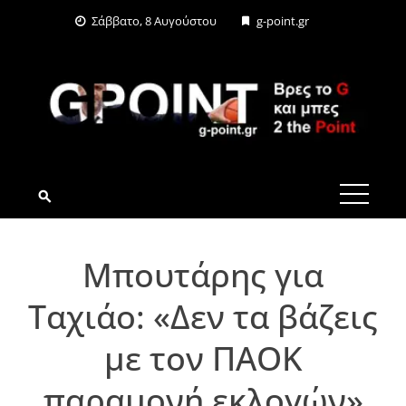
Skip
Σάββατο, 8 Αυγούστου
g-point.gr
to
content
G-POINT.GR
Μπουτάρης για
Ταχιάο: «Δεν τα βάζεις
με τον ΠΑΟΚ
παραμονή εκλογών»