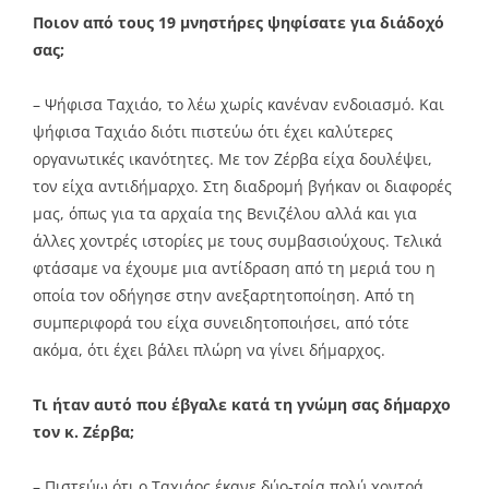
Ποιον από τους 19 μνηστήρες ψηφίσατε για διάδοχό
σας;
– Ψήφισα Ταχιάο, το λέω χωρίς κανέναν ενδοιασμό. Και
ψήφισα Ταχιάο διότι πιστεύω ότι έχει καλύτερες
οργανωτικές ικανότητες. Με τον Ζέρβα είχα δουλέψει,
τον είχα αντιδήμαρχο. Στη διαδρομή βγήκαν οι διαφορές
μας, όπως για τα αρχαία της Βενιζέλου αλλά και για
άλλες χοντρές ιστορίες με τους συμβασιούχους. Τελικά
φτάσαμε να έχουμε μια αντίδραση από τη μεριά του η
οποία τον οδήγησε στην ανεξαρτητοποίηση. Από τη
συμπεριφορά του είχα συνειδητοποιήσει, από τότε
ακόμα, ότι έχει βάλει πλώρη να γίνει δήμαρχος.
Τι ήταν αυτό που έβγαλε κατά τη γνώμη σας δήμαρχο
τον κ. Ζέρβα;
– Πιστεύω ότι ο Ταχιάος έκανε δύο-τρία πολύ χοντρά