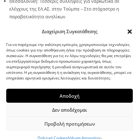
Θεσσαλονίκη: Τέσσερις συλλήψεις για ναρκωτικά σε
ελέγχους της ΕΛ.ΑΣ. στην Τούμπα – Στο στόχαστρο η
παραβατικότητα ανηλίκων
Source:
Metro24.gr
Date: 2026-08-08
By metro24
Διαχείριση Συγκατάθεσης
Για να παρέχουμε την καλύτερη εμπειρία, χρησιμοποιούμε τεχνολογίες
όπως cookies για την αποθήκευση ή/και την πρόσβαση σε πληροφορίες
συσκευών. Η συγκατάθεση για τις εν λόγω τεχνολογίες θα μας επιτρέψει
να επεξεργαστούμε δεδομένα προσωπικού χαρακτήρα, όπως
G-point.gr
συμπεριφορά περιήγησης ή μοναδικά αναγνωριστικά σε αυτόν τον
ιστότοπο. Η μη συγκατάθεση ή η ανάκληση της συγκατάθεσης, μπορεί να
επηρεάσει αρνητικά ορισμένες λειτουργίες και δυνατότητες.
Αποδοχή
Δεν αποδέχομαι
Προβολή προτιμήσεων
WordPress Theme
|
Viral News
by HashThemes
Πολιτική Cookies
Δήλωση Απορρήτου