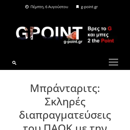
Skip
Πέμπτη, 6 Αυγούστου
g-point.gr
to
content
G-POINT.GR
Μπράνταριτς:
Σκληρές
διαπραγματεύσεις
του ΠΑΟΚ με την