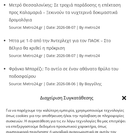
Μετρό Θεσσαλονίκης: Σε τροχιά παράδοσης η επέκταση
προς Καλαμαριά – Ξεκινούν τα νυχτερινά δοκιμαστικά
δρομολόγια
Source:
Metro24.gr
Date: 2026-08-07
By metro24
Ήττα με 1-0 από την Άντερλεχτ για τον ΠΑΟΚ – Στο
Βέλγιο θα κριθεί η πρόκριση
Source:
Metro24.gr
Date: 2026-08-07
By metro24
Φράνκο Μπαρέζι: Το αντίο σε έναν αθάνατο θρύλο του
ποδοσφαίρου
Source:
Metro24.gr
Date: 2026-08-06
By Βαγγέλης
Παλληκαράς
Διαχείριση Συγκατάθεσης
Για να παρέχουμε την καλύτερη εμπειρία, χρησιμοποιούμε τεχνολογίες
όπως cookies για την αποθήκευση ή/και την πρόσβαση σε πληροφορίες
συσκευών. Η συγκατάθεση για τις εν λόγω τεχνολογίες θα μας επιτρέψει
να επεξεργαστούμε δεδομένα προσωπικού χαρακτήρα, όπως
G-point.gr
συμπεριφορά περιήγησης ή μοναδικά αναγνωριστικά σε αυτόν τον