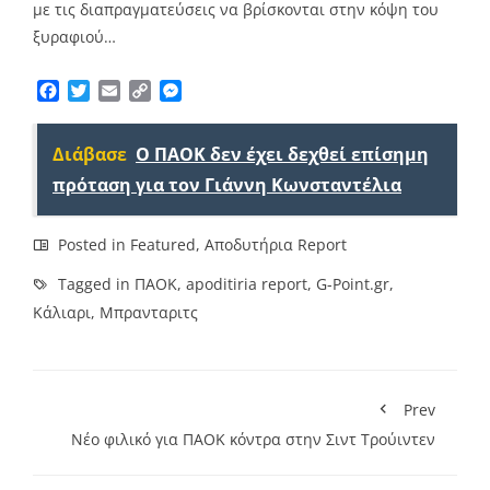
με τις διαπραγματεύσεις να βρίσκονται στην κόψη του
ξυραφιού…
Facebook
Twitter
Email
Copy
Messenger
Link
Διάβασε
Ο ΠΑΟΚ δεν έχει δεχθεί επίσημη
πρόταση για τον Γιάννη Κωνσταντέλια
Posted in
Featured
,
Αποδυτήρια Report
Tagged in
ΠΑΟΚ
,
apoditiria report
,
G-Point.gr
,
Κάλιαρι
,
Μπρανταριτς
Prev
Nέο φιλικό για ΠΑΟΚ κόντρα στην Σιντ Τρούιντεν