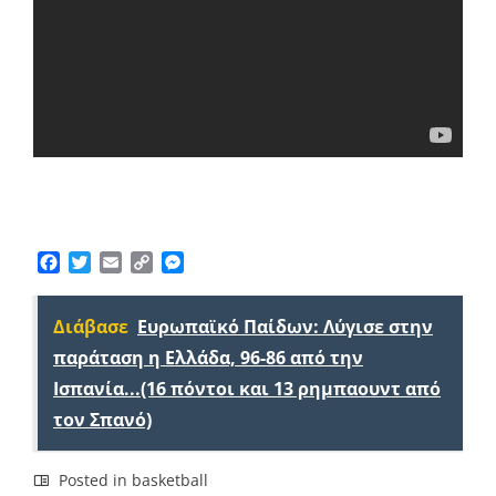
Facebook
Twitter
Email
Copy
Messenger
Link
Διάβασε
Ευρωπαϊκό Παίδων: Λύγισε στην
παράταση η Ελλάδα, 96-86 από την
Ισπανία...(16 πόντοι και 13 ρημπαουντ από
τον Σπανό)
Posted in
basketball