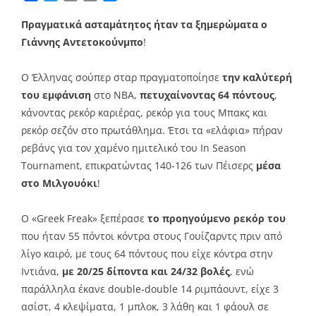
Link
Πραγματικά ασταμάτητος ήταν τα ξημερώματα ο
Γιάννης Αντετοκούνμπο
!
Ο Έλληνας σούπερ σταρ πραγματοποίησε
την καλύτερή
του εμφάνιση
στο NBA,
πετυχαίνοντας 64 πόντους
,
κάνοντας ρεκόρ καριέρας, ρεκόρ για τους Μπακς και
ρεκόρ σεζόν στο πρωτάθλημα. Έτσι τα «ελάφια» πήραν
ρεβάνς για τον χαμένο ημιτελικό του In Season
Tournament, επικρατώντας 140-126 των Πέισερς
μέσα
στο Μιλγουόκι
!
Ο «Greek Freak» ξεπέρασε
το προηγούμενο ρεκόρ του
που ήταν 55 πόντοι κόντρα στους Γουίζαρντς πριν από
λίγο καιρό, με τους 64 πόντους που είχε κόντρα στην
Ιντιάνα,
με 20/25 δίποντα και 24/32 βολές
, ενώ
παράλληλα έκανε double-double 14 ριμπάουντ, είχε 3
ασίστ, 4 κλεψίματα, 1 μπλοκ, 3 λάθη και 1 φάουλ σε