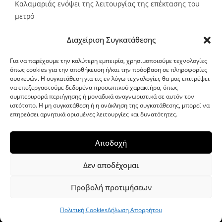
Καλαμαριάς ενόψει της λειτουργίας της επέκτασης του
μετρό
Source:
Metro24.gr
Date: 2026-08-07
By metro24
Διαχείριση Συγκατάθεσης
Για να παρέχουμε την καλύτερη εμπειρία, χρησιμοποιούμε τεχνολογίες
όπως cookies για την αποθήκευση ή/και την πρόσβαση σε πληροφορίες
συσκευών. Η συγκατάθεση για τις εν λόγω τεχνολογίες θα μας επιτρέψει
να επεξεργαστούμε δεδομένα προσωπικού χαρακτήρα, όπως
G-point.gr
συμπεριφορά περιήγησης ή μοναδικά αναγνωριστικά σε αυτόν τον
ιστότοπο. Η μη συγκατάθεση ή η ανάκληση της συγκατάθεσης, μπορεί να
επηρεάσει αρνητικά ορισμένες λειτουργίες και δυνατότητες.
Αποδοχή
Δεν αποδέχομαι
Προβολή προτιμήσεων
WordPress Theme
|
Viral News
by HashThemes
Πολιτική Cookies
Δήλωση Απορρήτου