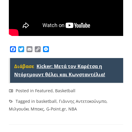
Facebook
Twitter
Email
Copy
Messenger
Link
Διάβασε
Kicker: Μετά τον Καρέτσα η
Ντόρτμουντ θέλει και Κωνσταντέλια!
Posted in
Featured
,
Basketball
Tagged in
basketball
,
Γιάννης Αντετοκούνμπο
,
Μιλγουόκι Μπακς
,
G-Point.gr
,
ΝΒΑ