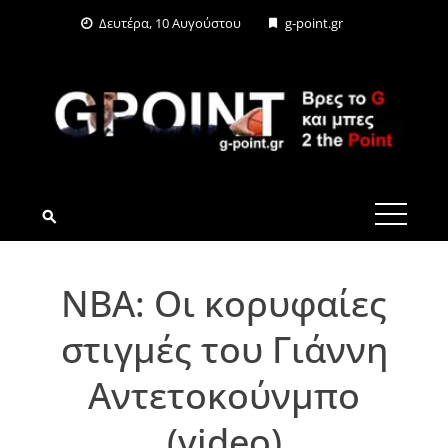
Skip
Δευτέρα, 10 Αυγούστου
g-point.gr
to
content
G-POINT.GR
NBA: Οι κορυφαίες
στιγμές του Γιάννη
Αντετοκούνμπο
(video)