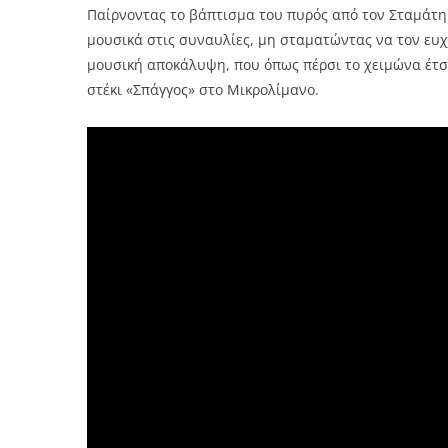
Παίρνοντας το βάπτισμα του πυρός από τον Σταμάτη Γ
μουσικά στις συναυλίες, μη σταματώντας να τον ευχα
μουσική αποκάλυψη, που όπως πέρσι το χειμώνα έτσι
στέκι «Σπάγγος» στο Μικρολίμανο.