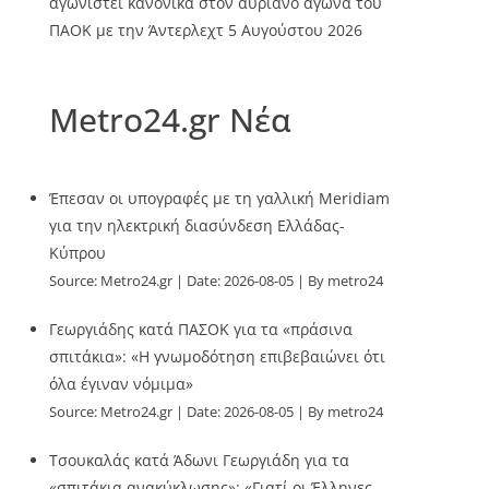
αγωνιστεί κανονικά στον αυριανό αγώνα του
ΠΑΟΚ με την Άντερλεχτ
5 Αυγούστου 2026
Metro24.gr Νέα
Έπεσαν οι υπογραφές με τη γαλλική Meridiam
για την ηλεκτρική διασύνδεση Ελλάδας-
Κύπρου
Source:
Metro24.gr
Date: 2026-08-05
By metro24
Γεωργιάδης κατά ΠΑΣΟΚ για τα «πράσινα
σπιτάκια»: «Η γνωμοδότηση επιβεβαιώνει ότι
όλα έγιναν νόμιμα»
Source:
Metro24.gr
Date: 2026-08-05
By metro24
Τσουκαλάς κατά Άδωνι Γεωργιάδη για τα
«σπιτάκια ανακύκλωσης»: «Γιατί οι Έλληνες