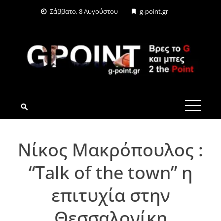
Skip
Σάββατο, 8 Αυγούστου
g-point.gr
to
content
G-POINT.GR
Νίκος Μακρόπουλος :
“Talk of the town” η
επιτυχία στην
Θεσσαλονίκη