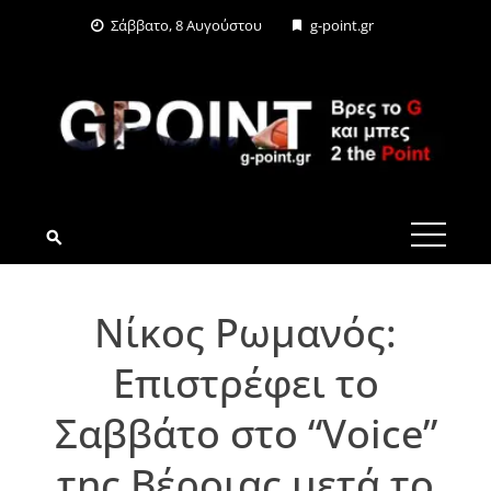
Skip
Σάββατο, 8 Αυγούστου
g-point.gr
to
content
G-POINT.GR
Nίκος Ρωμανός:
Επιστρέφει το
Σαββάτο στο “Voice”
της Βέροιας μετά το