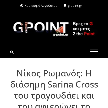
Skip
Κυριακή, 9 Αυγούστου
g-point.gr
to
content
G-POINT.GR
Νίκος Ρωμανός: Η
διάσημη Sarina Cross
του τραγουδάει και
του αφιερώνει το