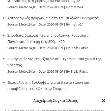
για βασικός στη ρεβάνς του Europa League
Source:
Metro24.gr
Date: 2026-08-09
By metro24
Αστρολογικές προβλέψεις από τον Νικόλαο Γεννηματά
Source:
Metro24.gr
Date: 2026-08-09
By metro24
Σπουδαία διάκριση για την Ιουλιάννα Ρούσσου :
Παγκόσμια δεύτερη στα 800μ. Κ20
Source:
Metro24.gr
Date: 2026-08-09
By Stella Patsia
Συναγερμός για την εξαφάνιση 31χρονου από χωριό της
Έδεσσας
Source:
Metro24.gr
Date: 2026-08-09
By Stella Patsia
Θεσσαλονίκη: Συλλήψεις για μέθη στο τιμόνι και
παραβάσεις του ΚΟΚ στην Τούμπα
Source:
Metro24.gr
Date: 2026-08-09
By metro24
Διαχείριση Συγκατάθεσης
Για να παρέχουμε την καλύτερη εμπειρία, χρησιμοποιούμε τεχνολογίες