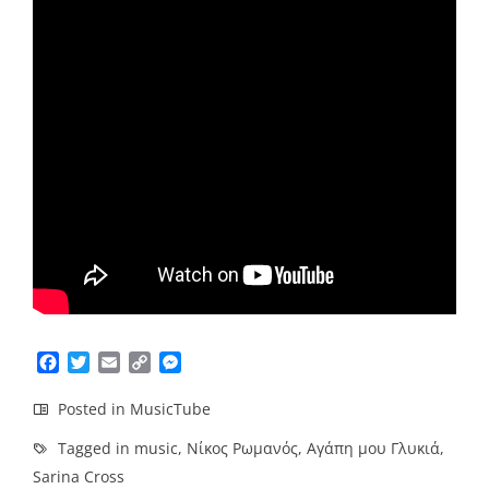
Facebook
Twitter
Email
Copy
Messenger
Link
Posted in
MusicTube
Tagged in
music
,
Νίκος Ρωμανός
,
Αγάπη μου Γλυκιά
,
Sarina Cross