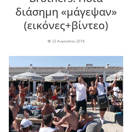
διάσημη «μάγεψαν»
(εικόνες+βίντεο)
22 Αυγούστου 2018