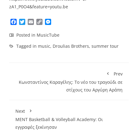
zA1_P0O4&feature=youtu.be
Facebook
Twitter
Email
Copy
Messenger
Link
Posted in
MusicTube
Tagged in
music
,
Droulias Brothers
,
summer tour
Prev
Κωνσταντίνος Καραγέλης: Το νέο του τραγούδι σε
στίχους του Αργύρη Αράπη
Next
ΜΕΝΤ Βasketball & Volleyball Academy: Οι
εγγραφές ξεκίνησαν