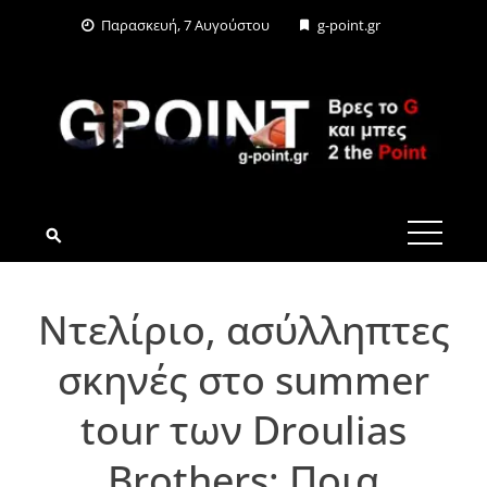
Skip
Παρασκευή, 7 Αυγούστου
g-point.gr
to
content
G-POINT.GR
Ντελίριο, ασύλληπτες
σκηνές στο summer
tour των Droulias
Brothers: Ποια