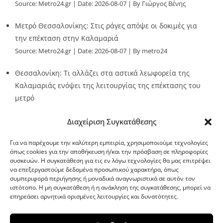
Source:
Metro24.gr
Date: 2026-08-07
By Γιώργος Βένης
Μετρό Θεσσαλονίκης: Στις ράγες απόψε οι δοκιμές για
την επέκταση στην Καλαμαριά
Source:
Metro24.gr
Date: 2026-08-07
By metro24
Θεσσαλονίκη: Τι αλλάζει στα αστικά λεωφορεία της
Καλαμαριάς ενόψει της λειτουργίας της επέκτασης του
μετρό
Source:
Metro24.gr
Date: 2026-08-07
By metro24
Διαχείριση Συγκατάθεσης
Για να παρέχουμε την καλύτερη εμπειρία, χρησιμοποιούμε τεχνολογίες
όπως cookies για την αποθήκευση ή/και την πρόσβαση σε πληροφορίες
συσκευών. Η συγκατάθεση για τις εν λόγω τεχνολογίες θα μας επιτρέψει
να επεξεργαστούμε δεδομένα προσωπικού χαρακτήρα, όπως
G-point.gr
συμπεριφορά περιήγησης ή μοναδικά αναγνωριστικά σε αυτόν τον
ιστότοπο. Η μη συγκατάθεση ή η ανάκληση της συγκατάθεσης, μπορεί να
επηρεάσει αρνητικά ορισμένες λειτουργίες και δυνατότητες.