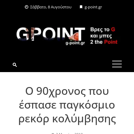
Skip
Σάββατο, 8 Αυγούστου
g-point.gr
to
content
G-POINT.GR
Ο 90χρονος που
έσπασε παγκόσμιο
ρεκόρ κολύμβησης