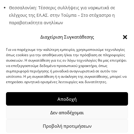
Θεσσαλονίκη: Τέσσερις συλλήψεις για ναρκωτικά σε
ελέγχους της ΕΛ.ΑΣ. στην Τούμπα – Στο στόχαστρο η
παραβατικότητα ανηλίκων
Source:
Metro24.gr
Date: 2026-08-08
By metro24
Διαχείριση Συγκατάθεσης
Για να παρέχουμε την καλύτερη εμπειρία, χρησιμοποιούμε τεχνολογίες
όπως cookies για την αποθήκευση ή/και την πρόσβαση σε πληροφορίες
συσκευών. Η συγκατάθεση για τις εν λόγω τεχνολογίες θα μας επιτρέψει
να επεξεργαστούμε δεδομένα προσωπικού χαρακτήρα, όπως
G-point.gr
συμπεριφορά περιήγησης ή μοναδικά αναγνωριστικά σε αυτόν τον
ιστότοπο. Η μη συγκατάθεση ή η ανάκληση της συγκατάθεσης, μπορεί να
επηρεάσει αρνητικά ορισμένες λειτουργίες και δυνατότητες.
Αποδοχή
Δεν αποδέχομαι
Προβολή προτιμήσεων