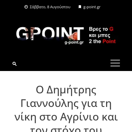
Skip
Σάββατο, 8 Αυγούστου
g-point.gr
to
content
G-POINT.GR
Ο Δημήτρης
Γιαννούλης για τη
νίκη στο Αγρίνιο και
τον στόχο του