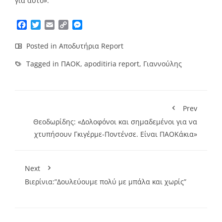
για αυτό».
Facebook
Twitter
Email
Copy
Messenger
Link
Posted in
Αποδυτήρια Report
Tagged in
ΠΑΟΚ
,
apoditiria report
,
Γιαννούλης
Prev
Θεοδωρίδης: «Δολοφόνοι και σημαδεμένοι για να
χτυπήσουν Γκιγέρμε-Ποντένσε. Είναι ΠΑΟΚάκια»
Next
Βιερίνια:”Δουλεύουμε πολύ με μπάλα και χωρίς”