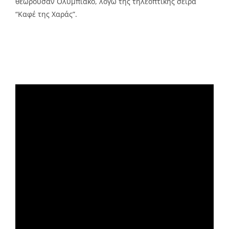
θεωρούσαν Ολυμπιακό, λόγω της τηλεοπτικής σειρά
“Καφέ της Χαράς”.