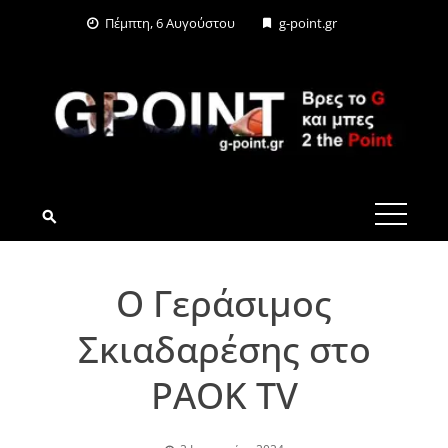
Skip
Πέμπτη, 6 Αυγούστου
g-point.gr
to
content
G-POINT.GR
Ο Γεράσιμος
Σκιαδαρέσης στο
PAOK TV