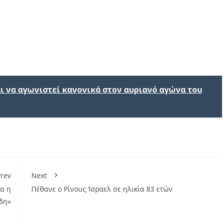
ι να αγωνιστεί κανονικά στον αυριανό αγώνα του
rev
Next
ια η
Πέθανε ο Ρίνους Ίσραελ σε ηλικία 83 ετών
δη»