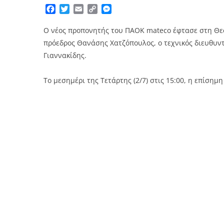
Facebook
Twitter
Email
Copy
Messenger
Link
Ο νέος προπονητής του ΠΑΟΚ mateco έφτασε στη Θε
πρόεδρος Θανάσης Χατζόπουλος, ο τεχνικός διευθυν
Γιαννακίδης.
Το μεσημέρι της Τετάρτης (2/7) στις 15:00, η επίσημ