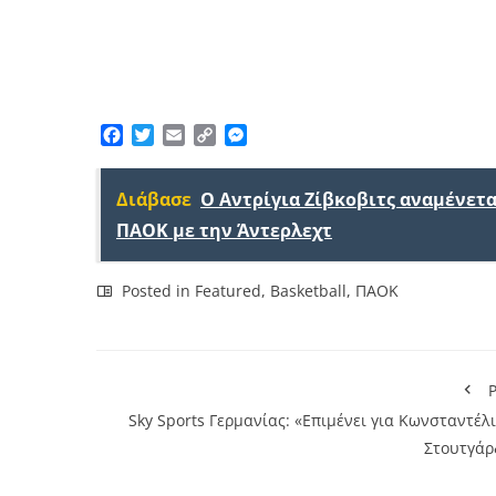
Facebook
Twitter
Email
Copy
Messenger
Link
Διάβασε
Ο Αντρίγια Ζίβκοβιτς αναμένετα
ΠΑΟΚ με την Άντερλεχτ
Posted in
Featured
,
Basketball
,
ΠΑΟΚ
P
Sky Sports Γερμανίας: «Επιμένει για Κωνσταντέλ
Στουτγάρ