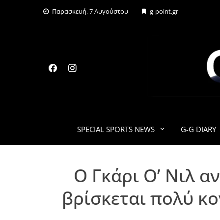
Skip
Παρασκευή, 7 Αυγούστου
g-point.gr
to
content
SPECIAL SPORTS NEWS
G-G DIARY
Ο Γκάρι Ο’ Νιλ α
βρίσκεται πολύ κο