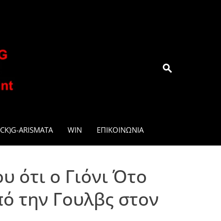
.GR
CK)G-ARISMATA
WIN
ΕΠΙΚΟΙΝΩΝΊΑ
υ ότι ο Γιόνι Ότο
πό την Γουλβς στον