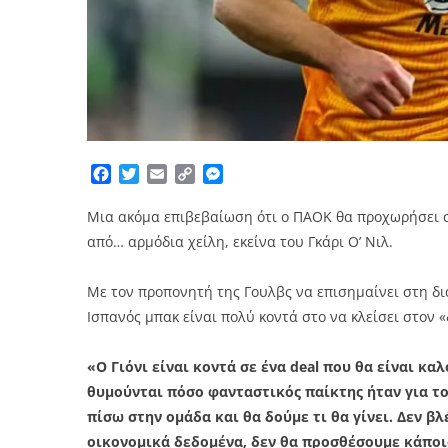
Facebook
Twitter
Email
Copy
Messenger
Link
Μια ακόμα επιβεβαίωση ότι ο ΠΑΟΚ θα προχωρήσει στ
από… αρμόδια χείλη, εκείνα του Γκάρι Ο’ Νιλ.
Με τον προπονητή της Γουλβς να επισημαίνει στη δι
Ισπανός μπακ είναι πολύ κοντά στο να κλείσει στον 
«Ο Γιόνι είναι κοντά σε ένα deal που θα είναι κα
θυμούνται πόσο φανταστικός παίκτης ήταν για τ
πίσω στην ομάδα και θα δούμε τι θα γίνει. Δεν β
οικονομικά δεδομένα, δεν θα προσθέσουμε κάποιο