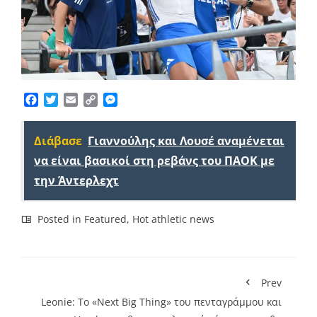
Facebook
Twitter
Email
Copy
Messenger
Link
Διάβασε
Γιαννούλης και Λουσέ αναμένεται
να είναι βασικοί στη ρεβάνς του ΠΑΟΚ με
την Άντερλεχτ
Posted in
Featured
,
Hot athletic news
Prev
Leonie: Το «Next Big Thing» του πενταγράμμου και