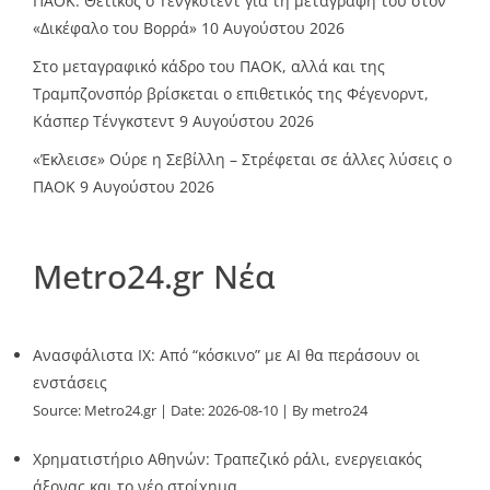
ΠΑΟΚ: Θετικός ο Τένγκστεντ για τη μεταγραφή του στον
«Δικέφαλο του Βορρά»
10 Αυγούστου 2026
Στο μεταγραφικό κάδρο του ΠΑΟΚ, αλλά και της
Τραμπζονσπόρ βρίσκεται ο επιθετικός της Φέγενορντ,
Κάσπερ Τένγκστεντ
9 Αυγούστου 2026
«Έκλεισε» Ούρε η Σεβίλλη – Στρέφεται σε άλλες λύσεις ο
ΠΑΟΚ
9 Αυγούστου 2026
Metro24.gr Νέα
Ανασφάλιστα ΙΧ: Από “κόσκινο” με AI θα περάσουν οι
ενστάσεις
Source:
Metro24.gr
Date: 2026-08-10
By metro24
Χρηματιστήριο Αθηνών: Τραπεζικό ράλι, ενεργειακός
άξονας και το νέο στοίχημα