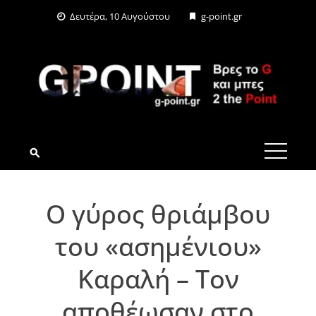
Skip
Δευτέρα, 10 Αυγούστου
g-point.gr
to
content
G-POINT.GR
Ο γύρος θριάμβου
του «ασημένιου»
Καραλή – Τον
αποθέωσαν στο