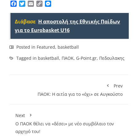
Facebook
Twitter
Email
Copy
Messenger
Link
Διάβασε
Η αποστολή της Εθνικής Παίδων
για το Eurobasket U16
Posted in
Featured
,
basketball
Tagged in
basketball
,
ΠΑΟΚ
,
G-Point.gr
,
Πεδουλακης
Prev
ΠΑΟΚ: Η αιτία για το «όχι» σε Αυγκούστο
Next
Ο ΠΑΟΚ θέλει να «δέσει» με νέο συμβόλαιο τον
αρχηγό του!