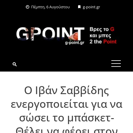
Skip
Πέμπτη, 6 Αυγούστου
g-point.gr
to
content
G-POINT.GR
Ο Ιβάν Σαββίδης
ενεργοποιείται για να
σώσει το μπάσκετ-
Θέλει να φέρει στον