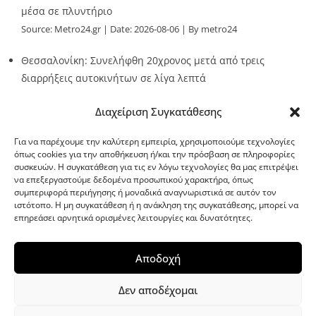
μέσα σε πλυντήριο
Source:
Metro24.gr
Date: 2026-08-06
By metro24
Θεσσαλονίκη: Συνελήφθη 20χρονος μετά από τρεις
διαρρήξεις αυτοκινήτων σε λίγα λεπτά
Source:
Metro24.gr
Date: 2026-08-06
By Stella Patsia
Διαχείριση Συγκατάθεσης
Για να παρέχουμε την καλύτερη εμπειρία, χρησιμοποιούμε τεχνολογίες
όπως cookies για την αποθήκευση ή/και την πρόσβαση σε πληροφορίες
συσκευών. Η συγκατάθεση για τις εν λόγω τεχνολογίες θα μας επιτρέψει
να επεξεργαστούμε δεδομένα προσωπικού χαρακτήρα, όπως
G-point.gr
συμπεριφορά περιήγησης ή μοναδικά αναγνωριστικά σε αυτόν τον
ιστότοπο. Η μη συγκατάθεση ή η ανάκληση της συγκατάθεσης, μπορεί να
επηρεάσει αρνητικά ορισμένες λειτουργίες και δυνατότητες.
Αποδοχή
Δεν αποδέχομαι