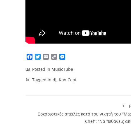
Facebook
Twitter
Email
Copy
Messenger
Link
Posted in
MusicTube
Tagged in
dj
,
Kon Cept
P
Σοκαριστικές απειλές κατά του νικητή του “Ma
Chef”: “Να πεθάνεις α