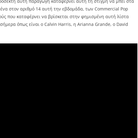
πρόσεκτη αυτή παραγωγή καταφέρνει αυτή τη στιγμή να μπει στα
μένα στον αριθμό 14 αυτή την εβδομάδα, των Commercial Pop
ούς που καταφέρνει να βρίσκεται στην φημισμένη αυτή λίστα
μερα όπως είναι ο Calvin Harris, η Arianna Grande, ο David