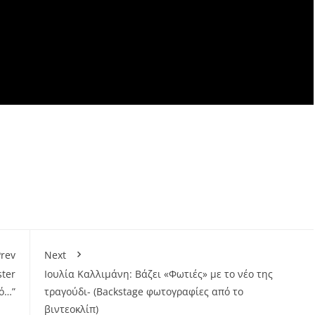
rev
Next
ster
Ιουλία Καλλιμάνη: Βάζει «Φωτιές» με το νέο της
πό…”
τραγούδι- (Βackstage φωτογραφίες από το
βιντεοκλίπ)