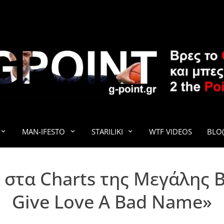
G-POINT
MAN-IFESTO
STARILIKI
WTF VIDEOS
BLO(
 στα Charts της Μεγάλης Β
Give Love A Bad Name»