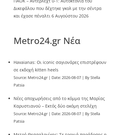
ΠΑΟΚ – Άντερλεχτ 0-1: Αυτοκτονία του
Δικεφάλου που δέχτηκε γκολ με την σέντρα
και έχασε πέναλτι
6 Αυγούστου 2026
Metro24.gr Νέα
Havaianas: Οι iconic σαγιονάρες επιστρέφουν
σε εκδοχή kitten heels
Source:
Metro24.gr
Date: 2026-08-07
By Stella
Patsia
Νέες αποχωρήσεις από το κόμμα της Μαρίας
Καρυστιανού – Εκτός δύο ακόμη στελέχη
Source:
Metro24.gr
Date: 2026-08-07
By Stella
Patsia
Μετρό Θεσσαλονίκης: Σε τροχιά παράδοσης η