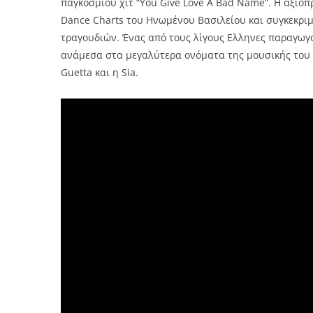
παγκόσμιου χιτ “You Give Love A Bad Name”. Η αξιο
Dance Charts του Ηνωμένου Βασιλείου και συγκεκρι
τραγουδιών. Ένας από τους λίγους Ελληνες παραγωγ
ανάμεσα στα μεγαλύτερα ονόματα της μουσικής του σή
Guetta και η Sia.