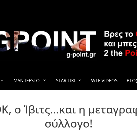
G-POINT
MAN-IFESTO
STARILIKI
WTF VIDEOS
BLO(
Κ, ο Ίβιτς…και η μεταγρα
σύλλογο!