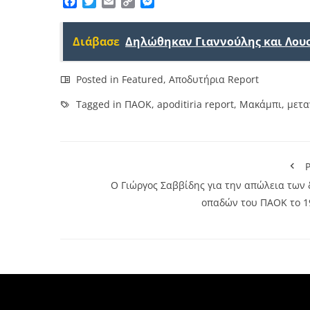
Facebook
Twitter
Email
Copy
Messenger
Link
Διάβασε
Δηλώθηκαν Γιαννούλης και Λου
Posted in
Featured
,
Αποδυτήρια Report
Tagged in
ΠΑΟΚ
,
apoditiria report
,
Μακάμπι
,
μετ
P
Ο Γιώργος Σαββίδης για την απώλεια των 
οπαδών του ΠΑΟΚ το 1