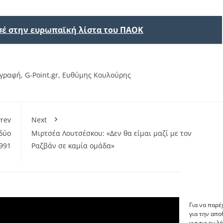
σέ στην ευρωπαϊκή λίστα του ΠΑΟΚ
αγραφή
,
G-Point.gr
,
Ευθύμης Κουλούρης
rev
Next
δύο
Μιρτσέα Λουτσέσκου: «Δεν θα είμαι μαζί με τον
991
Ραζβάν σε καμία ομάδα»
Για να παρέ
για την απ
για τις εν 