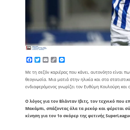
Facebook
Twitter
Email
Copy
Messenger
Link
Με τη σεζόν καριέρας που κάνει, αυτονόητο είναι πω
θεογνωσία. Μια ματιά στην ηλικία και στα στατιστι
ενδιαφερόμενος γνωρίζει τον Ευθύμη Κουλούρη και α
Ο λόγος για τον Βλάνταν Ιβιτς, τον τεχνικό που
Μακάμπι, σπάζοντας όλα τα ρεκόρ και φέρεται σ
κίνηση για τον 1ο σκόρερ της φετινής SuperLeagu