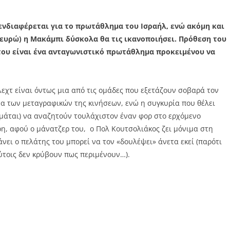
ενδιαφέρεται για το πρωτάθλημα του Ισραήλ, ενώ ακόμη και
. ευρώ) η Μακάμπι δύσκολα θα τις ικανοποιήσει. Πρόθεση του
του είναι ένα ανταγωνιστικό πρωτάθλημα προκειμένου να
εχτ είναι όντως μια από τις ομάδες που εξετάζουν σοβαρά τον
α των μεταγραφικών της κινήσεων, ενώ η συγκυρία που θέλει
ιμάται) να αναζητούν τουλάχιστον έναν φορ στο ερχόμενο
ρη, αφού ο μάνατζερ του, ο Πολ Κουτσολιάκος ζει μόνιμα στη
άνει ο πελάτης του μπορεί να τον «δουλέψει» άνετα εκεί (παρότι
ύτοις δεν κρύβουν πως περιμένουν…).