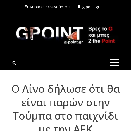
Skip
Κυριακή, 9 Αυγούστου
g-point.gr
to
content
G-POINT.GR
Ο Λίνο δήλωσε ότι θα
είναι παρών στην
Τούμπα στο παιχνίδι
με την ΑΕΚ