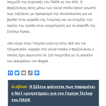
παιχνίδι της Κυριακής του ΠΑΟΚ με την ΑΕΚ. Ο
Βραζιλιάνος άσος μέσω των social media έκανε γνωστό
πως ταξιδεύει με προορισμό την Θεσσαλονίκη για να
βρεθεί στην κερκίδα της Τούμπας και να στηρίξει την
πρώην του ομάδα στην αναμέτρηση για τα playoffs της
Σούπερ Λίγκας.
«Θα είμαι στην Τούμπα ενάντια στην ΑΕΚ και τον
Ολυμπιακό», έγραψε στα social media ο Βραζιλιάνος ο
οποίος έχει αγωνιστεί σε 220 παιχνίδια με τη φανέλα
του Δικεφάλου του Βορρά.
Facebook
Twitter
Email
Copy
Messenger
Link
Διάβασε
Η Σέλτικ φαίνεται πως παραμένει
ο Νο1 «μνηστήρας» για τον Γκρεγκ Τέιλορ
του ΠΑΟΚ