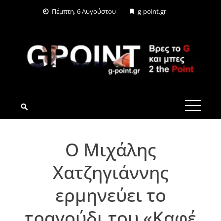
Skip
Πέμπτη, 6 Αυγούστου
g-point.gr
to
content
G-POINT.GR
Ο Μιχάλης
Χατζηγιάννης
ερμηνεύει το
τραγούδι του «Καφέ