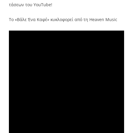
τάσεων του YouTube!
To «Βάλε Ένα Καφέ» κυκλοφορεί από τη Heaven Music