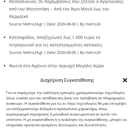
Θεσσαλονίκη: Οι παρεμβάσεις που ζήτησε ο Αγγελούδης
από τον Μητσοτάκη – Από τον Άγιο Μηνά έως τον
Θερμαϊκό
Source:
Metro24.gr
Date: 2026-08-06
By metro24
Κατσαφάδος: Αποζημίωση έως 1.000 ευρώ το
τετραγωνικό για τις κατεστραμμένες κατοικίες
Source:
Metro24.gr
Date: 2026-08-06
By metro24
Φωτιά στο Αγρίνιο στην περιοχή Μεγάλη Χώρα
Source:
Metro24.gr
Date: 2026-08-06
By metro24
Διαχείριση Συγκατάθεσης
Για να παρέχουμε την καλύτερη εμπειρία, χρησιμοποιούμε τεχνολογίες
όπως cookies για την αποθήκευση ή/και την πρόσβαση σε πληροφορίες
συσκευών. Η συγκατάθεση για τις εν λόγω τεχνολογίες θα μας επιτρέψει
να επεξεργαστούμε δεδομένα προσωπικού χαρακτήρα, όπως
G-point.gr
συμπεριφορά περιήγησης ή μοναδικά αναγνωριστικά σε αυτόν τον
ιστότοπο. Η μη συγκατάθεση ή η ανάκληση της συγκατάθεσης, μπορεί να
επηρεάσει αρνητικά ορισμένες λειτουργίες και δυνατότητες.