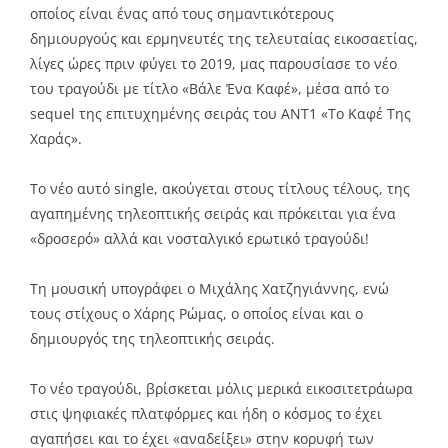
οποίος είναι ένας από τους σημαντικότερους
δημιουργούς και ερμηνευτές της τελευταίας εικοσαετίας,
λίγες ώρες πριν φύγει το 2019, μας παρουσίασε το νέο
του τραγούδι με τίτλο «Βάλε Ένα Καφέ», μέσα από το
sequel της επιτυχημένης σειράς του AΝΤ1 «Το Καφέ Της
Χαράς».
Το νέο αυτό single, ακούγεται στους τίτλους τέλους, της
αγαπημένης τηλεοπτικής σειράς και πρόκειται για ένα
«δροσερό» αλλά και νοσταλγικό ερωτικό τραγούδι!
Τη μουσική υπογράφει ο Μιχάλης Χατζηγιάννης, ενώ
τους στίχους ο Χάρης Ρώμας, ο οποίος είναι και ο
δημιουργός της τηλεοπτικής σειράς.
Το νέο τραγούδι, βρίσκεται μόλις μερικά εικοσιτετράωρα
στις ψηφιακές πλατφόρμες και ήδη ο κόσμος το έχει
αγαπήσει και το έχει «αναδείξει» στην κορυφή των