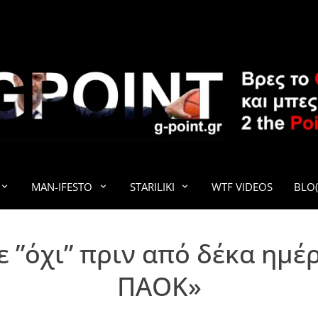
G-POINT
MAN-IFESTO
STARILIKI
WTF VIDEOS
BLO(
ε ”όχι” πριν από δέκα ημέ
ΠΑΟΚ»