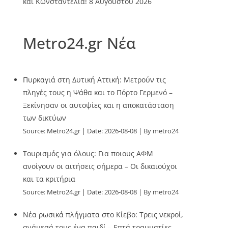
και Κωνσταντέλια!
8 Αυγούστου 2026
Metro24.gr Νέα
Πυρκαγιά στη Δυτική Αττική: Μετρούν τις
πληγές τους η Ψάθα και το Πόρτο Γερμενό –
Ξεκίνησαν οι αυτοψίες και η αποκατάσταση
των δικτύων
Source:
Metro24.gr
Date: 2026-08-08
By metro24
Τουρισμός για όλους: Για ποιους ΑΦΜ
ανοίγουν οι αιτήσεις σήμερα – Οι δικαιούχοι
και τα κριτήρια
Source:
Metro24.gr
Date: 2026-08-08
By metro24
Νέα ρωσικά πλήγματα στο Κίεβο: Τρεις νεκροί,
ανάμεσά τους ένα παιδί – Επτά τραυματίες