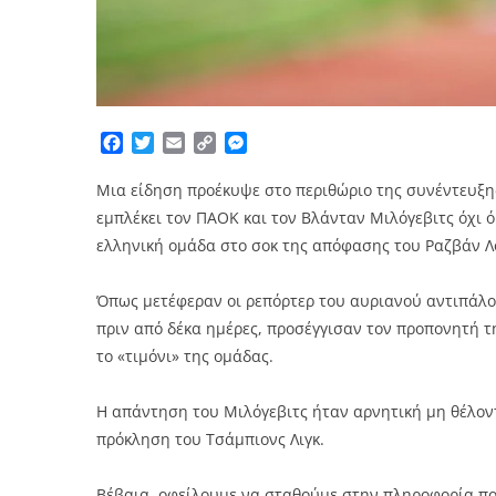
Facebook
Twitter
Email
Copy
Messenger
Link
Μια είδηση προέκυψε στο περιθώριο της συνέντευξη
εμπλέκει τον ΠΑΟΚ και τον Βλάνταν Μιλόγεβιτς όχι 
ελληνική ομάδα στο σοκ της απόφασης του Ραζβάν Λ
Όπως μετέφεραν οι ρεπόρτερ του αυριανού αντιπάλο
πριν από δέκα ημέρες, προσέγγισαν τον προπονητή τ
το «τιμόνι» της ομάδας.
Η απάντηση του Μιλόγεβιτς ήταν αρνητική μη θέλον
πρόκληση του Τσάμπιονς Λιγκ.
Βέβαια, οφείλουμε να σταθούμε στην πληροφορία που