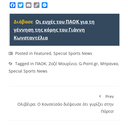
Facebook
Twitter
Email
Copy
Messenger
Link
Διάβασε
Οι ευχές του ΠΑΟΚ για τη
γέννηση της κόρης του Γιάννη
Κωνσταντέλια
Posted in
Featured
,
Special Sports News
Tagged in
ΠΑΟΚ
,
Ζοζέ Μουρίνιο
,
G-Point.gr
,
Μπρανκο
,
Special Sports News
Prev
Ολιβέιρα: Ο Κονσεϊσάο διέψευσε ότι γυρίζει στην
Πόρτο!