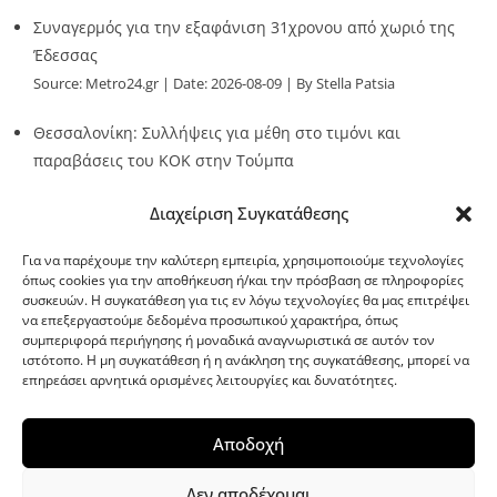
Συναγερμός για την εξαφάνιση 31χρονου από χωριό της
Έδεσσας
Source:
Metro24.gr
Date: 2026-08-09
By Stella Patsia
Θεσσαλονίκη: Συλλήψεις για μέθη στο τιμόνι και
παραβάσεις του ΚΟΚ στην Τούμπα
Source:
Metro24.gr
Date: 2026-08-09
By metro24
Διαχείριση Συγκατάθεσης
Για να παρέχουμε την καλύτερη εμπειρία, χρησιμοποιούμε τεχνολογίες
όπως cookies για την αποθήκευση ή/και την πρόσβαση σε πληροφορίες
συσκευών. Η συγκατάθεση για τις εν λόγω τεχνολογίες θα μας επιτρέψει
να επεξεργαστούμε δεδομένα προσωπικού χαρακτήρα, όπως
G-point.gr
συμπεριφορά περιήγησης ή μοναδικά αναγνωριστικά σε αυτόν τον
ιστότοπο. Η μη συγκατάθεση ή η ανάκληση της συγκατάθεσης, μπορεί να
επηρεάσει αρνητικά ορισμένες λειτουργίες και δυνατότητες.
Αποδοχή
Δεν αποδέχομαι