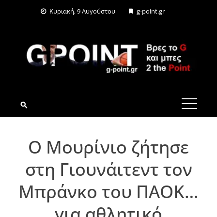
Skip
Κυριακή, 9 Αυγούστου
g-point.gr
to
content
G-POINT.GR
Ο Μουρίνιο ζήτησε
στη Γιουνάιτεντ τον
Μπράνκο του ΠΑΟΚ…
για αθλητικό