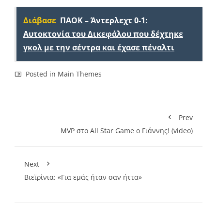
Link
Διάβασε
ΠΑΟΚ – Άντερλεχτ 0-1:
Αυτοκτονία του Δικεφάλου που δέχτηκε
γκολ με την σέντρα και έχασε πέναλτι
Posted in
Main Themes
Prev
MVP στο All Star Game ο Γιάννης! (video)
Next
Βιεϊρίνια: «Για εμάς ήταν σαν ήττα»