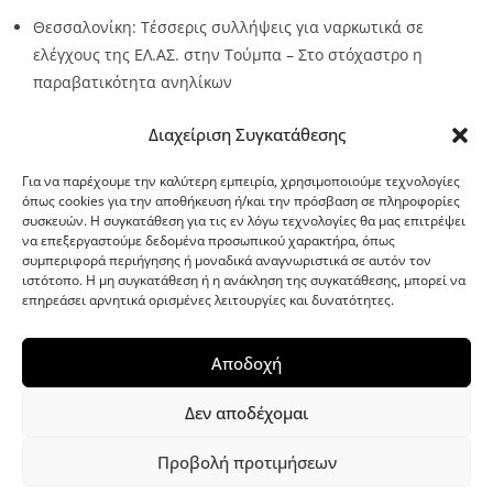
Θεσσαλονίκη: Τέσσερις συλλήψεις για ναρκωτικά σε
ελέγχους της ΕΛ.ΑΣ. στην Τούμπα – Στο στόχαστρο η
παραβατικότητα ανηλίκων
Source:
Metro24.gr
Date: 2026-08-08
By metro24
Διαχείριση Συγκατάθεσης
Για να παρέχουμε την καλύτερη εμπειρία, χρησιμοποιούμε τεχνολογίες
όπως cookies για την αποθήκευση ή/και την πρόσβαση σε πληροφορίες
συσκευών. Η συγκατάθεση για τις εν λόγω τεχνολογίες θα μας επιτρέψει
να επεξεργαστούμε δεδομένα προσωπικού χαρακτήρα, όπως
G-point.gr
συμπεριφορά περιήγησης ή μοναδικά αναγνωριστικά σε αυτόν τον
ιστότοπο. Η μη συγκατάθεση ή η ανάκληση της συγκατάθεσης, μπορεί να
επηρεάσει αρνητικά ορισμένες λειτουργίες και δυνατότητες.
Αποδοχή
Δεν αποδέχομαι
Προβολή προτιμήσεων