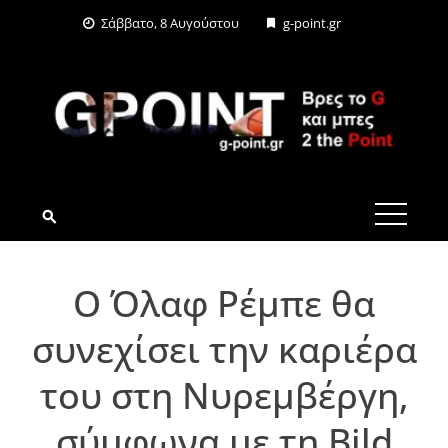
Skip
Σάββατο, 8 Αυγούστου
g-point.gr
to
content
G-POINT.GR
Ο Όλαφ Ρέμπε θα
συνεχίσει την καριέρα
του στη Νυρεμβέργη,
σύμφωνα με τη Bild