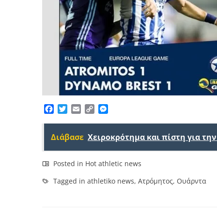
Facebook
Twitter
Email
Copy
Messenger
Link
Διάβασε
Χειροκρότημα και πίστη για τη
Posted in
Hot athletic news
Tagged in
athletiko news
,
Ατρόμητος
,
Ουάρντα