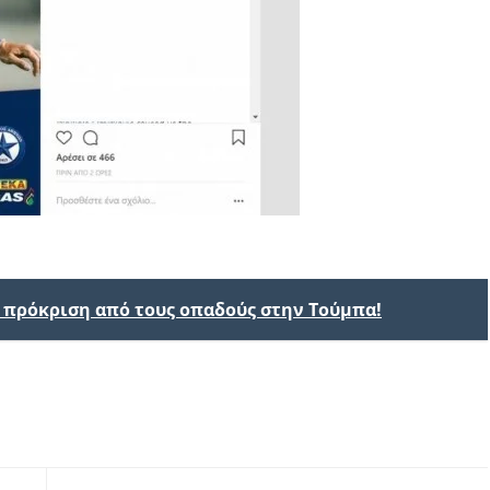
ν πρόκριση από τους οπαδούς στην Τούμπα!