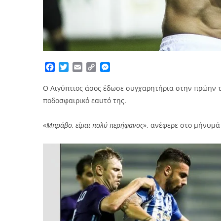
Facebook
Twitter
Email
Copy
Messenger
Link
Ο Αιγύπτιος άσος έδωσε συγχαρητήρια στην πρώην τ
ποδοσφαιρικό εαυτό της.
«
Μπράβο, είμαι πολύ περήφανος
», ανέφερε στο μήνυμά