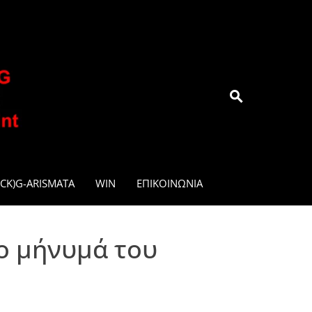
.GR
CK)G-ARISMATA
WIN
ΕΠΙΚΟΙΝΩΝΊΑ
ο μήνυμά του