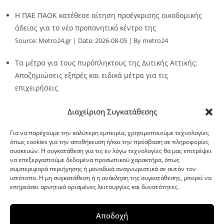
Η ΠΑΕ ΠΑΟΚ κατέθεσε αίτηση προέγκρισης οικοδομικής
άδειας για το νέο προπονητικό κέντρο της
Source:
Metro24.gr
Date: 2026-08-05
By metro24
Τα μέτρα για τους πυρόπληκτους της Δυτικής Αττικής:
Αποζημιώσεις εξπρές και ειδικά μέτρα για τις
επιχειρήσεις
Source:
Metro24.gr
Date: 2026-08-05
By metro24
Διαχείριση Συγκατάθεσης
Για να παρέχουμε την καλύτερη εμπειρία, χρησιμοποιούμε τεχνολογίες
όπως cookies για την αποθήκευση ή/και την πρόσβαση σε πληροφορίες
συσκευών. Η συγκατάθεση για τις εν λόγω τεχνολογίες θα μας επιτρέψει
να επεξεργαστούμε δεδομένα προσωπικού χαρακτήρα, όπως
G-point.gr
συμπεριφορά περιήγησης ή μοναδικά αναγνωριστικά σε αυτόν τον
ιστότοπο. Η μη συγκατάθεση ή η ανάκληση της συγκατάθεσης, μπορεί να
επηρεάσει αρνητικά ορισμένες λειτουργίες και δυνατότητες.
Αποδοχή