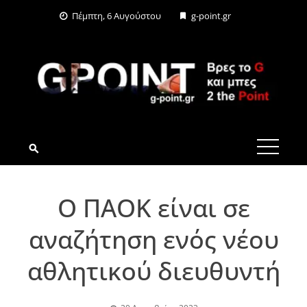
Skip
Πέμπτη, 6 Αυγούστου
g-point.gr
to
content
G-POINT.GR
O ΠΑΟΚ είναι σε
αναζήτηση ενός νέου
αθλητικού διευθυντή