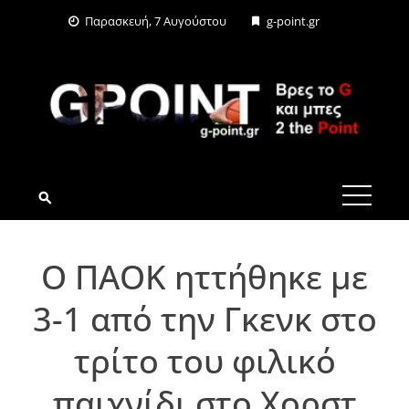
Skip
Παρασκευή, 7 Αυγούστου
g-point.gr
to
content
G-POINT.GR
Ο ΠΑΟΚ ηττήθηκε με
3-1 από την Γκενκ στο
τρίτο του φιλικό
παιχνίδι στο Χορστ