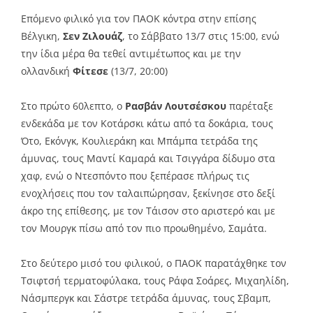
Επόμενο φιλικό για τον ΠΑΟΚ κόντρα στην επίσης
Βέλγικη,
Σεν Ζιλουάζ
, το Σάββατο 13/7 στις 15:00, ενώ
την ίδια μέρα θα τεθεί αντιμέτωπος και με την
ολλανδική
Φίτεσε
(13/7, 20:00)
Στο πρώτο 60λεπτο, ο
Ρασβάν Λουτσέσκου
παρέταξε
ενδεκάδα με τον Κοτάρσκι κάτω από τα δοκάρια, τους
Ότο, Εκόνγκ, Κουλιεράκη και Μπάμπα τετράδα της
άμυνας, τους Μαντί Καμαρά και Τσιγγάρα δίδυμο στα
χαφ, ενώ ο Ντεσπόντο που ξεπέρασε πλήρως τις
ενοχλήσεις που τον ταλαιπώρησαν, ξεκίνησε στο δεξί
άκρο της επίθεσης, με τον Τάισον στο αριστερό και με
τον Μουργκ πίσω από τον πιο προωθημένο, Σαμάτα.
Στο δεύτερο μισό του φιλικού, ο ΠΑΟΚ παρατάχθηκε τον
Τσιφτσή τερματοφύλακα, τους Ράφα Σοάρες, Μιχαηλίδη,
Νάσμπεργκ και Σάστρε τετράδα άμυνας, τους Σβαμπ,