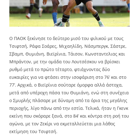
Ο ΠΑΟΚ ξεκίνησε το δεύτερο μισό του φιλικού με τους
Τσιφτσή, Ράφα Σοάρες, Μιχαηλίδη, Νάσμπεργκ, Σάστρε,
Σβαμπ, Θυμιάνη, Βιεϊρίνια, Τάισον, Κωνσταντελιας και
Μπράντον, με την ομάδα του Λουτσέσκου να βρίσκει
ρυθμό μετά το πρώτο τέταρτο, φτιάχνοντας δύο
ευκαιρίες για να φτάσει στην ισοφάριση στο 76’ και στο
77’. Αρχικά, ο Βιεϊρίνια σούταρε όμορφα αλλά άστοχα,
μετά από υπέροχη πάσα του Θυμιάνη, ενώ στη συνέχεια
ο Σμυρλής πλάσαρε με δύναμη από τα όρια της μεγάλης
περιοχής, λίγο πάνω από την εστία. Τελικά, ήταν η Γκενκ
εκείνη που σκόραρε ξανά, στο 84’ και κόντρα στη ροή του
αγώνα, με τον Ζεκίρι να εκμεταλλεύεται μια λάθος
εκτίμηση του Τσιφτσή.