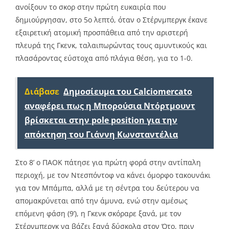
ανοίξουν το σκορ στην πρώτη ευκαιρία που
δημιούργησαν, στο 5ο λεπτό, όταν ο Στέρνμπεργκ έκανε
εξαιρετική ατομική προσπάθεια από την αριστερή
πλευρά της Γκενκ, ταλαιπωρώντας τους αμυντικούς και
πλασάροντας εύστοχα από πλάγια θέση, για το 1-0.
Διάβασε
Δημοσίευμα του Calciomercato
αναφέρει πως η Μπορούσια Ντόρτμουντ
βρίσκεται στην pole position για την
απόκτηση του Γιάννη Κωνσταντέλια
Στο 8’ ο ΠΑΟΚ πάτησε για πρώτη φορά στην αντίπαλη
περιοχή, με τον Ντεσπόντοφ να κάνει όμορφο τακουνάκι
για τον Μπάμπα, αλλά με τη σέντρα του δεύτερου να
απομακρύνεται από την άμυνα, ενώ στην αμέσως
επόμενη φάση (9’), η Γκενκ σκόραρε ξανά, με τον
Στέρνμπεργκ να βάζει ξανά δύσκολα στον Ότο, πριν