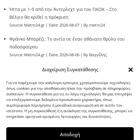
Ήττα με 1-0 από την Άντερλεχτ για τον ΠΑΟΚ – Στο
Βέλγιο θα κριθεί η πρόκριση
Source:
Metro24.gr
Date: 2026-08-07
By metro24
Φράνκο Μπαρέζι: Το αντίο σε έναν αθάνατο θρύλο του
ποδοσφαίρου
Source:
Metro24.gr
Date: 2026-08-06
By Βαγγέλης
Παλληκαράς
Διαχείριση Συγκατάθεσης
Για να παρέχουμε την καλύτερη εμπειρία, χρησιμοποιούμε τεχνολογίες
όπως cookies για την αποθήκευση ή/και την πρόσβαση σε πληροφορίες
συσκευών. Η συγκατάθεση για τις εν λόγω τεχνολογίες θα μας επιτρέψει
να επεξεργαστούμε δεδομένα προσωπικού χαρακτήρα, όπως
G-point.gr
συμπεριφορά περιήγησης ή μοναδικά αναγνωριστικά σε αυτόν τον
ιστότοπο. Η μη συγκατάθεση ή η ανάκληση της συγκατάθεσης, μπορεί να
επηρεάσει αρνητικά ορισμένες λειτουργίες και δυνατότητες.
Αποδοχή