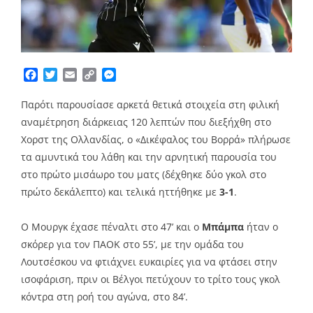
Facebook
Twitter
Email
Copy
Messenger
Link
Παρότι παρουσίασε αρκετά θετικά στοιχεία στη φιλική
αναμέτρηση διάρκειας 120 λεπτών που διεξήχθη στο
Χορστ της Ολλανδίας, ο «Δικέφαλος του Βορρά» πλήρωσε
τα αμυντικά του λάθη και την αρνητική παρουσία του
στο πρώτο μισάωρο του ματς (δέχθηκε δύο γκολ στο
πρώτο δεκάλεπτο) και τελικά ηττήθηκε με
3-1
.
Ο Μουργκ έχασε πέναλτι στο 47’ και ο
Μπάμπα
ήταν ο
σκόρερ για τον ΠΑΟΚ στο 55’, με την ομάδα του
Λουτσέσκου να φτιάχνει ευκαιρίες για να φτάσει στην
ισοφάριση, πριν οι Βέλγοι πετύχουν το τρίτο τους γκολ
κόντρα στη ροή του αγώνα, στο 84’.