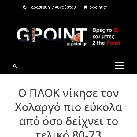
Skip
Παρασκευή, 7 Αυγούστου
g-point.gr
to
content
G-POINT.GR
Ο ΠΑΟΚ νίκησε τον
Χολαργό πιο εύκολα
από όσο δείχνει το
τελικό 80-73