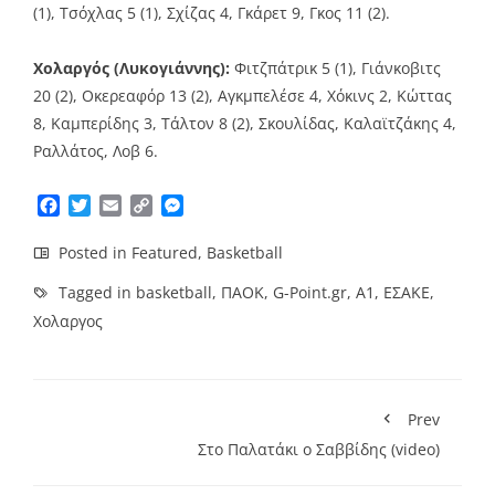
(1), Τσόχλας 5 (1), Σχίζας 4, Γκάρετ 9, Γκος 11 (2).
Χολαργός (Λυκογιάννης):
Φιτζπάτρικ 5 (1), Γιάνκοβιτς
20 (2), Οκερεαφόρ 13 (2), Αγκμπελέσε 4, Χόκινς 2, Κώττας
8, Καμπερίδης 3, Τάλτον 8 (2), Σκουλίδας, Καλαϊτζάκης 4,
Ραλλάτος, Λοβ 6.
Facebook
Twitter
Email
Copy
Messenger
Link
Posted in
Featured
,
Basketball
Tagged in
basketball
,
ΠΑΟΚ
,
G-Point.gr
,
Α1
,
ΕΣΑΚΕ
,
Χολαργος
Prev
Στο Παλατάκι ο Σαββίδης (video)