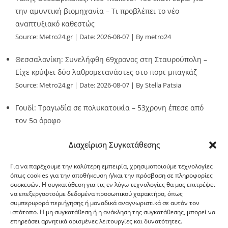
την αμυντική βιομηχανία – Τι προβλέπει το νέο
αναπτυξιακό καθεστώς
Source:
Metro24.gr
Date: 2026-08-07
By metro24
Θεσσαλονίκη: Συνελήφθη 69χρονος στη Σταυρούπολη –
Είχε κρύψει δύο λαθρομετανάστες στο πορτ μπαγκάζ
Source:
Metro24.gr
Date: 2026-08-07
By Stella Patsia
Γουδί: Τραγωδία σε πολυκατοικία – 53χρονη έπεσε από
τον 5ο όροφο
Source:
Metro24.gr
Date: 2026-08-07
By metro24
Διαχείριση Συγκατάθεσης
Για να παρέχουμε την καλύτερη εμπειρία, χρησιμοποιούμε τεχνολογίες
όπως cookies για την αποθήκευση ή/και την πρόσβαση σε πληροφορίες
συσκευών. Η συγκατάθεση για τις εν λόγω τεχνολογίες θα μας επιτρέψει
να επεξεργαστούμε δεδομένα προσωπικού χαρακτήρα, όπως
G-point.gr
συμπεριφορά περιήγησης ή μοναδικά αναγνωριστικά σε αυτόν τον
ιστότοπο. Η μη συγκατάθεση ή η ανάκληση της συγκατάθεσης, μπορεί να
επηρεάσει αρνητικά ορισμένες λειτουργίες και δυνατότητες.