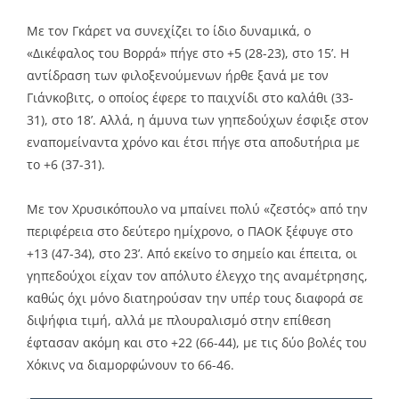
Με τον Γκάρετ να συνεχίζει το ίδιο δυναμικά, ο
«Δικέφαλος του Βορρά» πήγε στο +5 (28-23), στο 15’. Η
αντίδραση των φιλοξενούμενων ήρθε ξανά με τον
Γιάνκοβιτς, ο οποίος έφερε το παιχνίδι στο καλάθι (33-
31), στο 18’. Αλλά, η άμυνα των γηπεδούχων έσφιξε στον
εναπομείναντα χρόνο και έτσι πήγε στα αποδυτήρια με
το +6 (37-31).
Με τον Χρυσικόπουλο να μπαίνει πολύ «ζεστός» από την
περιφέρεια στο δεύτερο ημίχρονο, ο ΠΑΟΚ ξέφυγε στο
+13 (47-34), στο 23’. Από εκείνο το σημείο και έπειτα, οι
γηπεδούχοι είχαν τον απόλυτο έλεγχο της αναμέτρησης,
καθώς όχι μόνο διατηρούσαν την υπέρ τους διαφορά σε
διψήφια τιμή, αλλά με πλουραλισμό στην επίθεση
έφτασαν ακόμη και στο +22 (66-44), με τις δύο βολές του
Χόκινς να διαμορφώνουν το 66-46.