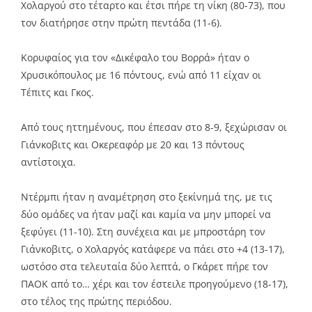
Χολαργού στο τέταρτο και έτσι πήρε τη νίκη (80-73), που
τον διατήρησε στην πρώτη πεντάδα (11-6).
Κορυφαίος για τον «Δικέφαλο του Βορρά» ήταν ο
Χρυσικόπουλος με 16 πόντους, ενώ από 11 είχαν οι
Τέπιτς και Γκος.
Από τους ηττημένους, που έπεσαν στο 8-9, ξεχώρισαν οι
Γιάνκοβιτς και Οκερεαφόρ με 20 και 13 πόντους
αντίστοιχα.
Ντέρμπι ήταν η αναμέτρηση στο ξεκίνημά της, με τις
δύο ομάδες να ήταν μαζί και καμία να μην μπορεί να
ξεφύγει (11-10). Στη συνέχεια και με μπροστάρη τον
Γιάνκοβιτς, ο Χολαργός κατάφερε να πάει στο +4 (13-17),
ωστόσο στα τελευταία δύο λεπτά, ο Γκάρετ πήρε τον
ΠΑΟΚ από το… χέρι και τον έστειλε προηγούμενο (18-17),
στο τέλος της πρώτης περιόδου.