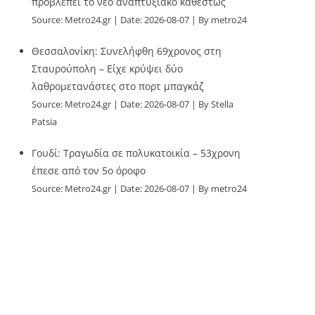
προβλέπει το νέο αναπτυξιακό καθεστώς
Source:
Metro24.gr
Date: 2026-08-07
By metro24
Θεσσαλονίκη: Συνελήφθη 69χρονος στη
Σταυρούπολη – Είχε κρύψει δύο
λαθρομετανάστες στο πορτ μπαγκάζ
Source:
Metro24.gr
Date: 2026-08-07
By Stella
Patsia
Γουδί: Τραγωδία σε πολυκατοικία – 53χρονη
έπεσε από τον 5ο όροφο
Source:
Metro24.gr
Date: 2026-08-07
By metro24