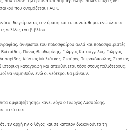
, συντόνισε την έρευνα και συμπεριέλαβε συνεντεύξεις και
ωσαϊκού που ονομάζεται ΠΑΟΚ.
νότα, διεγείροντας την όραση και το συναίσθημα, ενώ όλοι οι
ς σελίδες του βιβλίου.
τογραφίας, άνθρωποι του ποδοσφαίρου αλλά και ποδοσφαιριστές
 Βοϊτσίδης, Πάνος Θεοδωρίδης, Γιώργος Κατσάγγελος, Γιώργος
ς Λυσαρίδης, Κώστας Μπλιάτκας, Σταύρος Πετρακόπουλος, Στράτος
εί ιστορική καταγραφή και απευθύνεται τόσο στους παλιότερους,
ιοί θα θυμηθούν, ενώ οι νεότεροι θα μάθουν.
δεκτα αμφισβήτησης» κάνει λόγο ο Γιώργος Λυσαρίδης,
κεπτικό του:
τι ‘εν αρχή ην ο λόγος’ και σε κάποιον διακονούντα τη