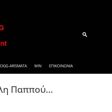
.GR
CK)G-ARISMATA
WIN
ΕΠΙΚΟΙΝΩΝΊΑ
άλη Παππού…