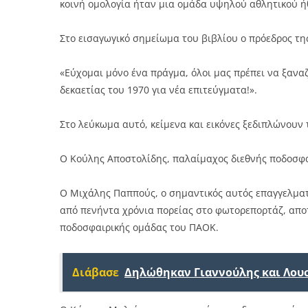
κοινή ομολογία ήταν μια ομάδα υψηλού αθλητικού ή
Στο εισαγωγικό σημείωμα του βιβλίου ο πρόεδρος τη
«Εύχομαι μόνο ένα πράγμα, όλοι μας πρέπει να ξαναζ
δεκαετίας του 1970 για νέα επιτεύγματα!».
Στο λεύκωμα αυτό, κείμενα και εικόνες ξεδιπλώνουν 
Ο Κούλης Αποστολίδης, παλαίμαχος διεθνής ποδοσφα
Ο Μιχάλης Παππούς, ο σημαντικός αυτός επαγγελμα
από πενήντα χρόνια πορείας στο φωτορεπορτάζ, αποτ
ποδοσφαιρικής ομάδας του ΠΑΟΚ.
Διάβασε
Δηλώθηκαν Γιαννούλης και Λου