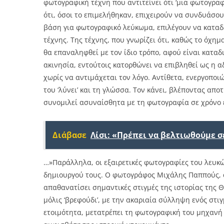
φωτογραφική τέχνη που αντιτείνει ότι ‘μια φωτογραφ
ότι, όσοι το επιμελήθηκαν, επιχειρούν να συνδυάσου
βάση για φωτογραφικό λεύκωμα, επιλέγουν να καταδ
τέχνης. Της τέχνης, που γνωρίζει ότι, καθώς το όχημα
θα επαναληφθεί με τον ίδιο τρόπο, αφού είναι καταδι
ακινησία, εντούτοις κατορθώνει να επιβληθεί ως η 
χωρίς να αντιμάχεται τον λόγο. Αντίθετα, ενεργοποι
του ‘λύνει’ και τη γλώσσα. Τον κάνει, βλέποντας απ
συνομιλεί ασυναίσθητα με τη φωτογραφία σε χρόνο 
Διάβασε
Λίσι: «Πρέπει να βελτιωθούμε 
…»Παράλληλα, οι εξαιρετικές φωτογραφίες του λευκ
δημιουργού τους. Ο φωτογράφος Μιχάλης Παππούς, ά
απαθανατίσει σημαντικές στιγμές της ιστορίας της 
μόλις ‘βρεφούδι’, με την ακαριαία σύλληψη ενός στι
ετοιμότητα, μετατρέπει τη φωτογραφική του μηχανή 