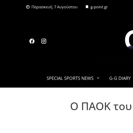
Skip
Παρασκευή, 7 Αυγούστου
g-point.gr
to
content
SPECIAL SPORTS NEWS
G-G DIARY
Ο ΠΑΟΚ του