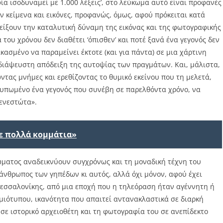
ία ισοδυναμεί με 1.000 λέξεις’, στο λεύκωμα αυτό είναι προφανές
ν κείμενα και εικόνες, προφανώς, όμως, αφού πρόκειται κατά
είξουν την καταλυτική δύναμη της εικόνας και της φωτογραφικής
 του χρόνου δεν διαθέτει ‘όπισθεν’ και ποτέ ξανά ένα γεγονός δεν
κασμένο να παραμείνει έκτοτε (και για πάντα) σε μια χάρτινη
αδιάψευστη απόδειξη της αυτοψίας των πραγμάτων. Και, μάλιστα,
ώντας μνήμες και ερεθίζοντας το θυμικό εκείνου που τη μελετά,
οτυπωμένο ένα γεγονός που συνέβη σε παρελθόντα χρόνο, να
ενεστώτα».
σε πολλά κομμάτια»
ώματος αναδεικνύουν συγχρόνως και τη μοναδική τέχνη του
νθρωπος των γηπέδων κι αυτός, αλλά όχι μόνον, αφού έχει
Θεσσαλονίκης, από μια εποχή που η τηλεόραση ήταν αγέννητη ή
γμιότυπου, ικανότητα που απαιτεί αντανακλαστικά σε διαρκή
σε ιστορικό αρχειοθέτη και τη φωτογραφία του σε ανεπίδεκτο