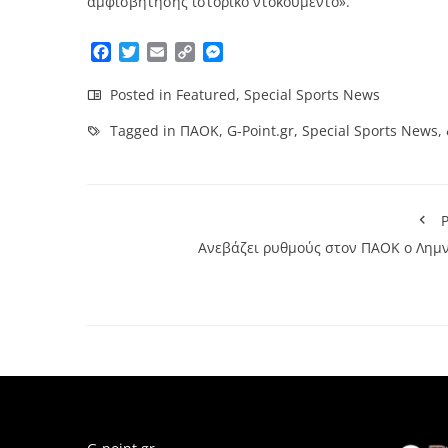
αμφισβήτησης ιστορικό ντοκουμέντο».
Facebook
Twitter
Email
Copy
Messenger
Link
Posted in
Featured
,
Special Sports News
Tagged in
ΠΑΟΚ
,
G-Point.gr
,
Special Sports News
,
P
Ανεβάζει ρυθμούς στον ΠΑΟΚ ο Λημν