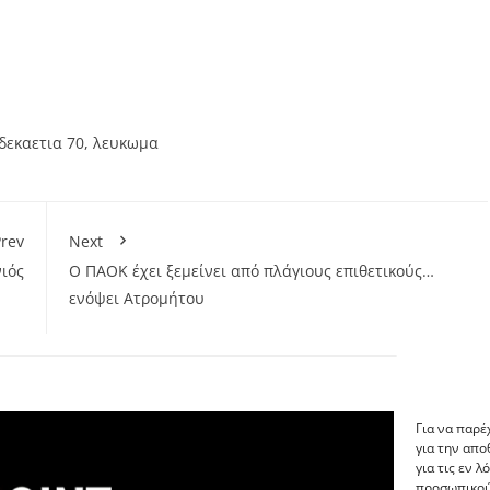
δεκαετια 70
,
λευκωμα
rev
Next
ιός
Ο ΠΑΟΚ έχει ξεμείνει από πλάγιους επιθετικούς…
ενόψει Ατρομήτου
Για να παρέ
για την απ
για τις εν 
προσωπικού