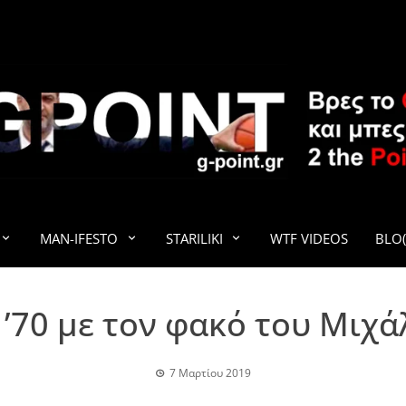
G-POINT
MAN-IFESTO
STARILIKI
WTF VIDEOS
BLO(
 ’70 με τον φακό του Μιχ
7 Μαρτίου 2019