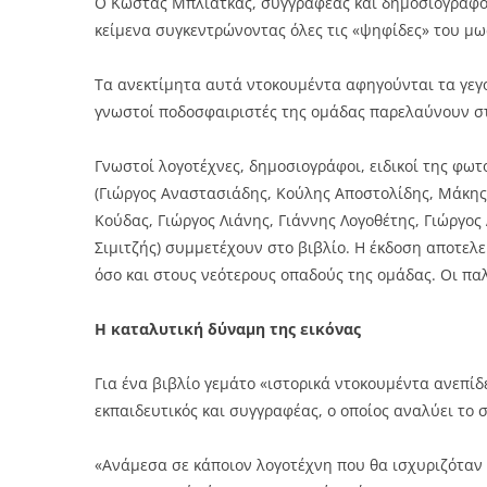
Ο Κώστας Μπλιάτκας, συγγραφέας και δημοσιογράφος
κείμενα συγκεντρώνοντας όλες τις «ψηφίδες» του μ
Τα ανεκτίμητα αυτά ντοκουμέντα αφηγούνται τα γεγο
γνωστοί ποδοσφαιριστές της ομάδας παρελαύνουν στι
Γνωστοί λογοτέχνες, δημοσιογράφοι, ειδικοί της φω
(Γιώργος Αναστασιάδης, Κούλης Αποστολίδης, Μάκης
Κούδας, Γιώργος Λιάνης, Γιάννης Λογοθέτης, Γιώργο
Σιμιτζής) συμμετέχουν στο βιβλίο. Η έκδοση αποτελ
όσο και στους νεότερους οπαδούς της ομάδας. Οι παλ
Η καταλυτική δύναμη της εικόνας
Για ένα βιβλίο γεμάτο «ιστορικά ντοκουμέντα ανεπί
εκπαιδευτικός και συγγραφέας, ο οποίος αναλύει το σ
«Ανάμεσα σε κάποιον λογοτέχνη που θα ισχυριζόταν ό