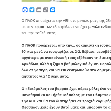
Facebook
Twitter
Email
Copy
Messenger
Link
Ο ΠΑΟΚ υποδέχεται την ΑΕΚ στο μεγάλο ματς της 23ης
με το ντέρμπι των «δικεφάλων» να έχει μεγάλο ενδια
του πρωταθλήματος.
Ο ΠΑΟΚ προέρχεται από την… σοκαριστική ισοπαλ
90’ και μετά να ισοφαρίζει σε 2-2. Βέβαια, μεσ
αργότερα με ανακοίνωσή τους εξέθεσαν τη διαιτη
Αρκάδων, αλλά η ζημιά βαθμολογικά έγινε. Παρό
όλα στην άκρη και να επικεντρωθούν στο σημεριν
αήττητος για 12 σερί ματς.
Ο «δικέφαλος του βορρά» έχει πάρει μόλις ένα ν
Παναθηναϊκό και ήρθε ισόπαλος με τον Ολυμπιακ
την ΑΕΚ και θα τον διατηρήσει σε τροχιά κορυφής
Θεσσαλονικείς έχουν βατά ματς και μπορούν το α