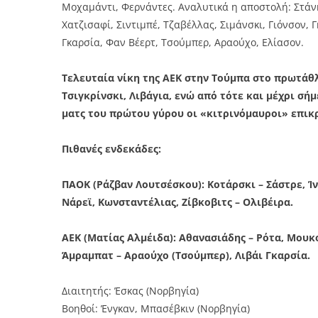
Μοχαμάντι, Φερνάντες. Αναλυτικά η αποστολή: Στάνκ
Χατζισαφί, Σιντιμπέ, Τζαβέλλας, Σιμάνσκι, Γιόνσον,
Γκαρσία, Φαν Βέερτ, Τσούμπερ, Αραούχο, Ελίασον.
Τελευταία νίκη της ΑΕΚ στην Τούμπα στο πρωτάθλ
Τσιγκρίνσκι, Λιβάγια, ενώ από τότε και μέχρι σήμ
ματς του πρώτου γύρου οι «κιτρινόμαυροι» επι
Πιθανές ενδεκάδες:
ΠΑΟΚ (Ράζβαν Λουτσέσκου): Κοτάρσκι – Σάστρε, Ί
Νάρεϊ, Κωνσταντέλιας, Ζίβκοβιτς – Ολιβέιρα.
ΑΕΚ (Ματίας Αλμέιδα): Αθανασιάδης – Ρότα, Μουκου
Άμραμπατ – Αραούχο (Τσούμπερ), Λιβάι Γκαρσία.
Διαιτητής: Έσκας (Νορβηγία)
Βοηθοί: Ένγκαν, Μπασέβκιν (Νορβηγία)