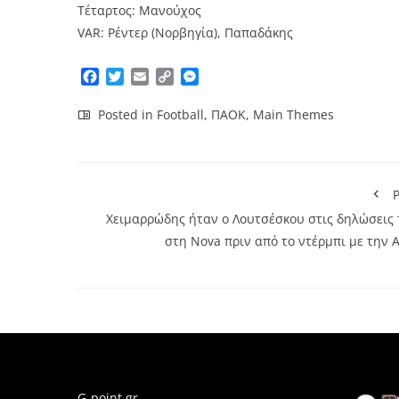
Τέταρτος: Μανούχος
VAR: Ρέντερ (Νορβηγία), Παπαδάκης
Facebook
Twitter
Email
Copy
Messenger
Link
Posted in
Football
,
ΠΑΟΚ
,
Main Themes
P
Χειμαρρώδης ήταν ο Λουτσέσκου στις δηλώσεις 
στη Nova πριν από το ντέρμπι με την 
G-point.gr