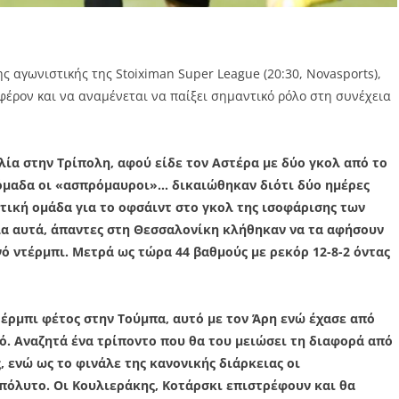
 αγωνιστικής της Stoiximan Super League (20:30, Novasports),
φέρον και να αναμένεται να παίξει σημαντικό ρόλο στη συνέχεια
ία στην Τρίπολη, αφού είδε τον Αστέρα με δύο γκολ από το
οβδόμαδα οι «ασπρόμαυροι»… δικαιώθηκαν διότι δύο ημέρες
τική ομάδα για το οφσάιντ στο γκολ της ισοφάρισης των
λα αυτά, άπαντες στη Θεσσαλονίκη κλήθηκαν να τα αφήσουν
ό ντέρμπι. Μετρά ως τώρα 44 βαθμούς με ρεκόρ 12-8-2 όντας
τέρμπι φέτος στην Τούμπα, αυτό με τον Άρη ενώ έχασε από
ό. Αναζητά ένα τρίποντο που θα του μειώσει τη διαφορά από
, ενώ ως το φινάλε της κανονικής διάρκειας οι
πόλυτο. Οι Κουλιεράκης, Κοτάρσκι επιστρέφουν και θα