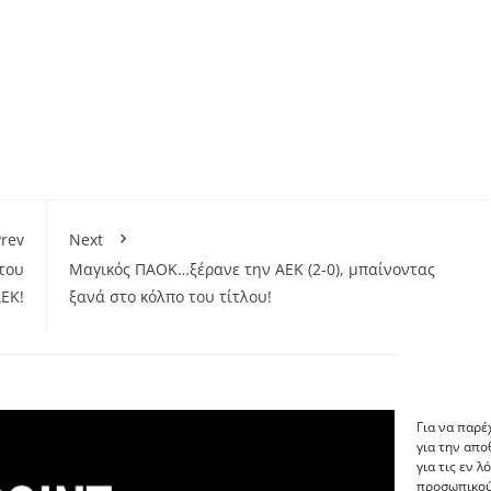
rev
Next
του
Mαγικός ΠΑΟΚ…ξέρανε την ΑΕΚ (2-0), μπαίνοντας
ΑΕΚ!
ξανά στο κόλπο του τίτλου!
Για να παρέ
για την απ
για τις εν 
προσωπικού