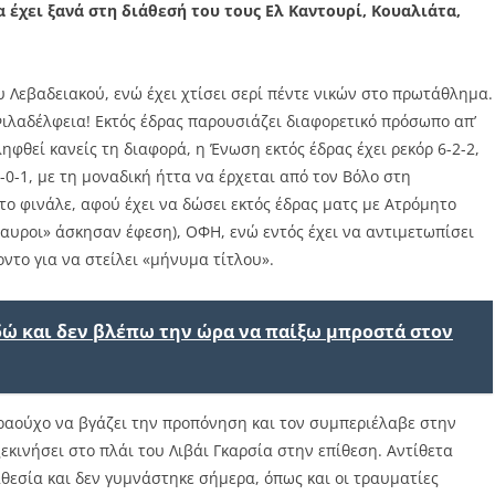
 έχει ξανά στη διάθεσή του τους Ελ Καντουρί, Κουαλιάτα,
ου Λεβαδειακού, ενώ έχει χτίσει σερί πέντε νικών στο πρωτάθλημα.
Φιλαδέλφεια! Εκτός έδρας παρουσιάζει διαφορετικό πρόσωπο απ’
ηφθεί κανείς τη διαφορά, η Ένωση εκτός έδρας έχει ρεκόρ 6-2-2,
0-1, με τη μοναδική ήττα να έρχεται από τον Βόλο στη
 το φινάλε, αφού έχει να δώσει εκτός έδρας ματς με Ατρόμητο
μαυροι» άσκησαν έφεση), ΟΦΗ, ενώ εντός έχει να αντιμετωπίσει
ντο για να στείλει «μήνυμα τίτλου».
εδώ και δεν βλέπω την ώρα να παίξω μπροστά στον
Αραούχο να βγάζει την προπόνηση και τον συμπεριέλαβε στην
εκινήσει στο πλάι του Λιβάι Γκαρσία στην επίθεση. Αντίθετα
αθεσία και δεν γυμνάστηκε σήμερα, όπως και οι τραυματίες