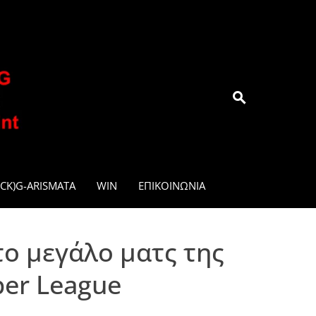
.GR
CK)G-ARISMATA
WIN
ΕΠΙΚΟΙΝΩΝΊΑ
ο μεγάλο ματς της
per League