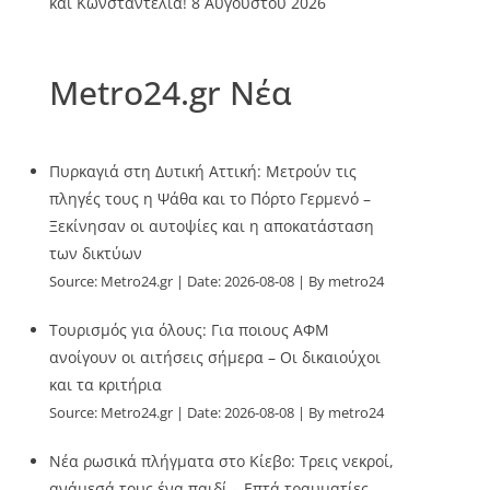
και Κωνσταντέλια!
8 Αυγούστου 2026
Metro24.gr Νέα
Πυρκαγιά στη Δυτική Αττική: Μετρούν τις
πληγές τους η Ψάθα και το Πόρτο Γερμενό –
Ξεκίνησαν οι αυτοψίες και η αποκατάσταση
των δικτύων
Source:
Metro24.gr
Date: 2026-08-08
By metro24
Τουρισμός για όλους: Για ποιους ΑΦΜ
ανοίγουν οι αιτήσεις σήμερα – Οι δικαιούχοι
και τα κριτήρια
Source:
Metro24.gr
Date: 2026-08-08
By metro24
Νέα ρωσικά πλήγματα στο Κίεβο: Τρεις νεκροί,
ανάμεσά τους ένα παιδί – Επτά τραυματίες