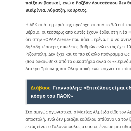
παίξουν βασικοί, ενώ ο Ραζβάν Λουτσέσκου δεν θα
Βιεϊρίνια, Λύρατζη, Κούρτιτς.
Η ΑΕΚ από τη μεριά της προέρχεται από το 3-0 επί τ
Βέβαια, οι τέσσερις από αυτές έχουν έρθει στη Νέα 
ότι στην «OPAP Arena» που πάει… τρένο. Για να αντιλ
δηλαδή τέσσερις απώλειες βαθμών ενώ εντός έχει 10-
Ριζούπολη. Δεν έχει και το πιο εύκολο πρόγραμμα ως
(που δικαιώθηκε από το δικαστήριο αλλά οι «κιτρινό
Αστέρα Τρίπολης και Ολυμπιακό, ενώ ψάχνει το τρίπο
Διάβασε
Γιαννούλης: «Επιτέλους είμαι 
κόσμο του ΠΑΟΚ»
Στα αμιγώς αγωνιστικά, ο Ματίας Αλμέιδα είδε τον 
αποστολή, ενώ δεν μοιάζει καθόλου απίθανο να τον ξ
εκτός είναι ο Γαλανόπουλος ο οποίος ένιωσε μια αδι