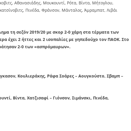
οβιτς, Αθανασιάδης, Μουκουντί, Ρότα, Βίντα, Μήτογλου,
 Γκατσίνοβιτς, Πινέδα, Φράνσον, Μάνταλος, Άμραμπατ, Λιβάι
ημα τη σεζόν 2019/20 με σκορ 2-0 χάρη στα τέρματα των
ερα έχει 2 ήττες και 2 ισοπαλίες με γηπεδούχο τον ΠΑΟΚ. Στο
κράτησαν 2-0 των «ασπρόμαυρων».
νγκασον, Κουλιεράκης, Ράφα Σοάρες – Αουγκούστο, Σβαμπ –
ντί, Βίντα, Χατζισαφί – Γιόνσον, Σιμάνσκι, Πινέδα,