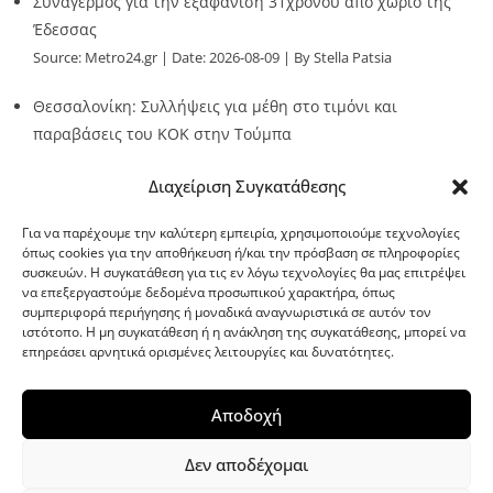
Συναγερμός για την εξαφάνιση 31χρονου από χωριό της
Έδεσσας
Source:
Metro24.gr
Date: 2026-08-09
By Stella Patsia
Θεσσαλονίκη: Συλλήψεις για μέθη στο τιμόνι και
παραβάσεις του ΚΟΚ στην Τούμπα
Source:
Metro24.gr
Date: 2026-08-09
By metro24
Διαχείριση Συγκατάθεσης
Για να παρέχουμε την καλύτερη εμπειρία, χρησιμοποιούμε τεχνολογίες
όπως cookies για την αποθήκευση ή/και την πρόσβαση σε πληροφορίες
συσκευών. Η συγκατάθεση για τις εν λόγω τεχνολογίες θα μας επιτρέψει
να επεξεργαστούμε δεδομένα προσωπικού χαρακτήρα, όπως
G-point.gr
συμπεριφορά περιήγησης ή μοναδικά αναγνωριστικά σε αυτόν τον
ιστότοπο. Η μη συγκατάθεση ή η ανάκληση της συγκατάθεσης, μπορεί να
επηρεάσει αρνητικά ορισμένες λειτουργίες και δυνατότητες.
Αποδοχή
Δεν αποδέχομαι