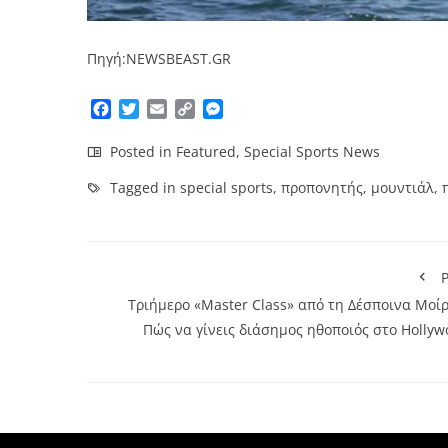
Πηγή:NEWSBEAST.GR
Facebook
Twitter
Email
Copy
Messenger
Link
Posted in
Featured
,
Special Sports News
Tagged in
special sports
,
προπονητής
,
μουντιάλ
,
P
Τριήμερο «Μaster Class» από τη Δέσποινα Μοίρ
Πώς να γίνεις διάσημος ηθοποιός στο Hollyw