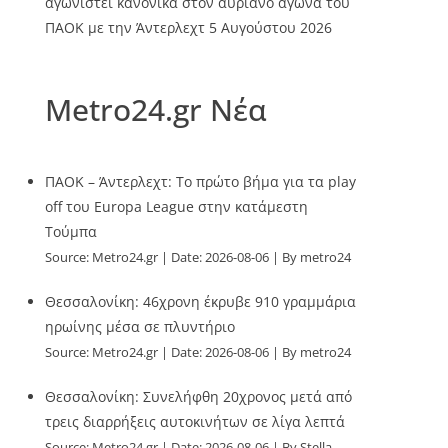
αγωνιστεί κανονικά στον αυριανό αγώνα του
ΠΑΟΚ με την Άντερλεχτ
5 Αυγούστου 2026
Metro24.gr Νέα
ΠΑΟΚ – Άντερλεχτ: Το πρώτο βήμα για τα play
off του Europa League στην κατάμεστη
Τούμπα
Source:
Metro24.gr
Date: 2026-08-06
By metro24
Θεσσαλονίκη: 46χρονη έκρυβε 910 γραμμάρια
ηρωίνης μέσα σε πλυντήριο
Source:
Metro24.gr
Date: 2026-08-06
By metro24
Θεσσαλονίκη: Συνελήφθη 20χρονος μετά από
τρεις διαρρήξεις αυτοκινήτων σε λίγα λεπτά
Source:
Metro24.gr
Date: 2026-08-06
By Stella