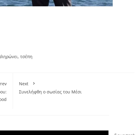
πληρώνει
,
τσέπη
rev
Next
ου:
Συνελήφθη ο σωσίας του Μέσι
ood