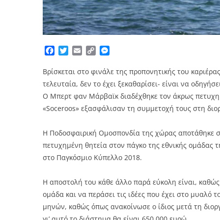
Facebook
Twitter
Email
Copy
Messenger
Link
Βρίσκεται στο φινάλε της προπονητικής του καριέρας
τελευταία, δεν το έχει ξεκαθαρίσει- είναι να οδηγή
Ο Μπερτ φαν Μάρβαϊκ διαδέχθηκε τον άκρως πετυχημέ
«Soceroos» εξασφάλισαν τη συμμετοχή τους στη διο
Η Ποδοσφαιρική Ομοσπονδία της χώρας αποτάθηκε σ
πετυχημένη θητεία στον πάγκο της εθνικής ομάδας τ
στο Παγκόσμιο Κύπελλο 2018.
Η αποστολή του κάθε άλλο παρά εύκολη είναι, καθώς
ομάδα και να περάσει τις ιδέες που έχει στο μυαλό 
μηνών, καθώς όπως ανακοίνωσε ο ίδιος μετά τη διο
γι’ αυτό το διάστημα θα είναι 650.000 ευρώ.