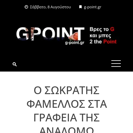
Skip
Σάββατο, 8 Αυγούστου
g-point.gr
to
content
G-POINT.GR
Ο ΣΩΚΡΑΤΗΣ
ΦΑΜΕΛΛΟΣ ΣΤΑ
ΓΡΑΦΕΙΑ ΤΗΣ
ΑΝΑΔΟΜΩ