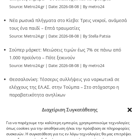
Source:
Metro24.gr
Date: 2026-08-08
By metro24
Νέα ρωσικά πλήγματα στο Κίεβο: Τρεις νεκροί, ανάμεσά
τους ένα παιδί – Επτά τραυματίες
Source:
Metro24.gr
Date: 2026-08-08
By Stella Patsia
Σούπερ μάρκετ: Μειώσεις τιμών έως 7% σε πάνω από
1.000 προϊόντα – Πότε ξεκινούν
Source:
Metro24.gr
Date: 2026-08-08
By metro24
Θεσσαλονίκη: Τέσσερις συλλήψεις για ναρκωτικά σε
ελέγχους της ΕΛ.ΑΣ. στην Τούμπα – Στο στόχαστρο η
παραβατικότητα ανηλίκων
Source:
Metro24.gr
Date: 2026-08-08
By metro24
Διαχείριση Συγκατάθεσης
Για να παρέχουμε την καλύτερη εμπειρία, χρησιμοποιούμε τεχνολογίες
όπως cookies για την αποθήκευση ή/και την πρόσβαση σε πληροφορίες
συσκευών. Η συγκατάθεση για τις εν λόγω τεχνολογίες θα μας επιτρέψει