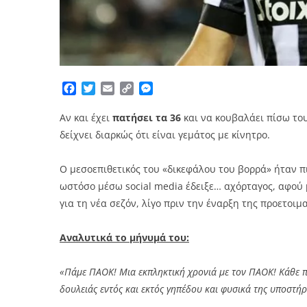
Facebook
Twitter
Email
Copy
Messenger
Link
Αν και έχει
πατήσει τα 36
και να κουβαλάει πίσω το
δείχνει διαρκώς ότι είναι γεμάτος με κίνητρο.
Ο μεσοεπιθετικός του «δικεφάλου του βορρά» ήταν 
ωστόσο μέσω social media έδειξε… αχόρταγος, αφού 
για τη νέα σεζόν, λίγο πριν την έναρξη της προετοιμ
Αναλυτικά το μήνυμά του:
«Πάμε ΠΑΟΚ! Μια εκπληκτική χρονιά με τον ΠΑΟΚ! Κάθε πα
δουλειάς εντός και εκτός γηπέδου και φυσικά της υποστή