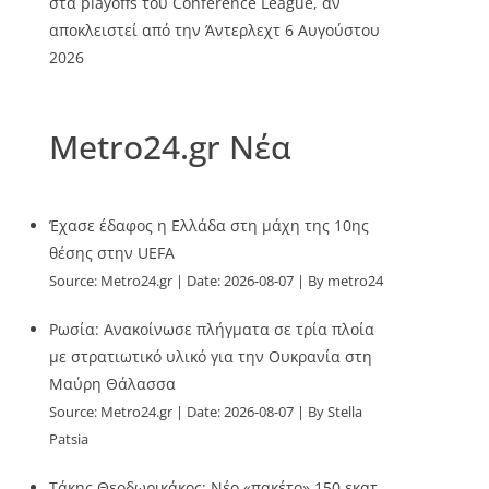
στα playoffs του Conference League, αν
αποκλειστεί από την Άντερλεχτ
6 Αυγούστου
2026
Metro24.gr Νέα
Έχασε έδαφος η Ελλάδα στη μάχη της 10ης
θέσης στην UEFA
Source:
Metro24.gr
Date: 2026-08-07
By metro24
Ρωσία: Ανακοίνωσε πλήγματα σε τρία πλοία
με στρατιωτικό υλικό για την Ουκρανία στη
Μαύρη Θάλασσα
Source:
Metro24.gr
Date: 2026-08-07
By Stella
Patsia
Τάκης Θεοδωρικάκος: Νέο «πακέτο» 150 εκατ.