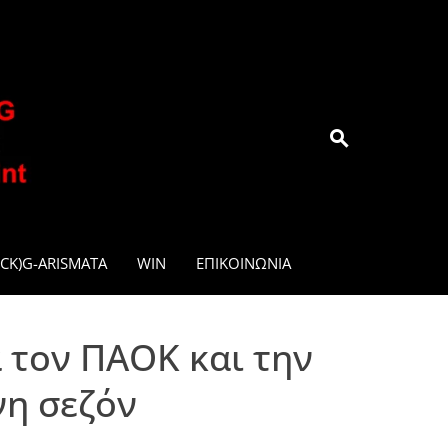
.GR
CK)G-ARISMATA
WIN
ΕΠΙΚΟΙΝΩΝΊΑ
 τον ΠΑΟΚ και την
νη σεζόν