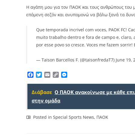
Η αγάπη μου για τον ΠΑΟΚ και τους ανθρώπους του 
επόμενη σεζόν και ανυπομονώ να βάλω ξανά τα δυν
Que temporada incrivel com voces, PAOK FC! Cada
muito trabalho dentro e fora de campo e, claro,
por esse povo so cresce. Voces me fazem sorrir!
— Taison Barcellos F. (@taisonfredaT7)
June 19, 
Facebook
Twitter
Email
Copy
Messenger
Link
Διάβασε
Ο ΠΑΟΚ ανακοίνωσε με κάθε επ
στην ομάδα
Posted in
Special Sports News
,
ΠΑΟΚ