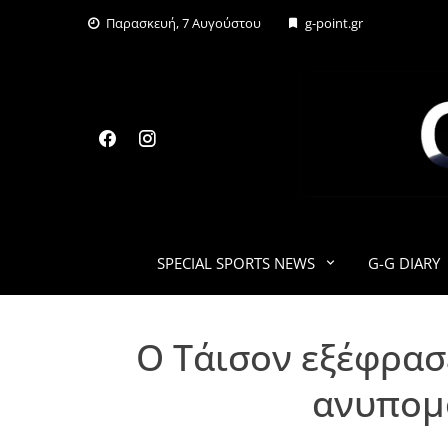
Skip
Παρασκευή, 7 Αυγούστου
g-point.gr
to
content
SPECIAL SPORTS NEWS
G-G DIARY
Ο Τάισον εξέφρασ
ανυπομο