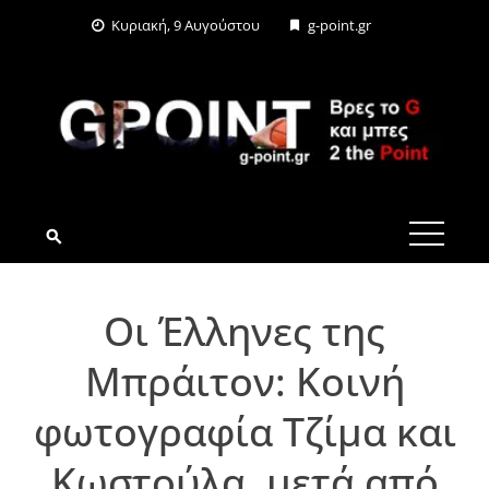
Skip
Κυριακή, 9 Αυγούστου
g-point.gr
to
content
G-POINT.GR
Οι Έλληνες της
Μπράιτον: Κοινή
φωτογραφία Τζίμα και
Κωστούλα, μετά από