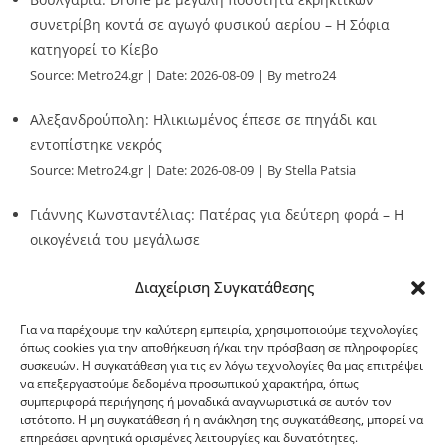
συνετρίβη κοντά σε αγωγό φυσικού αερίου – Η Σόφια
κατηγορεί το Κίεβο
Source:
Metro24.gr
Date: 2026-08-09
By metro24
Αλεξανδρούπολη: Ηλικιωμένος έπεσε σε πηγάδι και
εντοπίστηκε νεκρός
Source:
Metro24.gr
Date: 2026-08-09
By Stella Patsia
Γιάννης Κωνσταντέλιας: Πατέρας για δεύτερη φορά – Η
οικογένειά του μεγάλωσε
Source:
Metro24.gr
Date: 2026-08-09
By metro24
Διαχείριση Συγκατάθεσης
Για να παρέχουμε την καλύτερη εμπειρία, χρησιμοποιούμε τεχνολογίες
όπως cookies για την αποθήκευση ή/και την πρόσβαση σε πληροφορίες
συσκευών. Η συγκατάθεση για τις εν λόγω τεχνολογίες θα μας επιτρέψει
να επεξεργαστούμε δεδομένα προσωπικού χαρακτήρα, όπως
G-point.gr
συμπεριφορά περιήγησης ή μοναδικά αναγνωριστικά σε αυτόν τον
ιστότοπο. Η μη συγκατάθεση ή η ανάκληση της συγκατάθεσης, μπορεί να
επηρεάσει αρνητικά ορισμένες λειτουργίες και δυνατότητες.