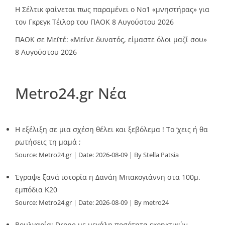
Η Σέλτικ φαίνεται πως παραμένει ο Νο1 «μνηστήρας» για
τον Γκρεγκ Τέιλορ του ΠΑΟΚ
8 Αυγούστου 2026
ΠΑΟΚ σε Μεϊτέ: «Μείνε δυνατός, είμαστε όλοι μαζί σου»
8 Αυγούστου 2026
Metro24.gr Νέα
Η εξέλιξη σε μια σχέση θέλει και ξεβόλεμα ! Το ‘χεις ή θα
ρωτήσεις τη μαμά ;
Source:
Metro24.gr
Date: 2026-08-09
By Stella Patsia
Έγραψε ξανά ιστορία η Δανάη Μπακογιάννη στα 100μ.
εμπόδια Κ20
Source:
Metro24.gr
Date: 2026-08-09
By metro24
Βουλγαρία: Drone με μεγάλη ποσότητα εκρηκτικών