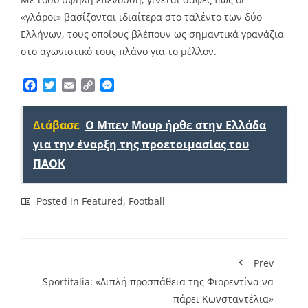
«γλάροι» βασίζονται ιδιαίτερα στο ταλέντο των δύο
Ελλήνων, τους οποίους βλέπουν ως σημαντικά γρανάζια
στο αγωνιστικό τους πλάνο για το μέλλον.
Facebook
Twitter
Email
Copy
Messenger
Link
Διάβασε
O Mπεν Μουρ ήρθε στην Ελλάδα
για την έναρξη της προετοιμασίας του
ΠΑΟΚ
Posted in
Featured
,
Football
Prev
Sportitalia: «Διπλή προσπάθεια της Φιορεντίνα να
πάρει Κωνσταντέλια»