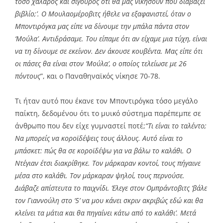
τόσο χαλαρός και σίγουρος ότι θα μας νικήσουν που διαβάζει
βιβλίο;’. Ο Μουλαομέροβιτς ήθελε να εξαφανιστεί, όταν ο
Μποντιρόγκα μας είπε να δίνουμε την μπάλα πάντα στον
‘Μούλα’. Αντιδράσαμε. Του είπαμε ότι αν είχαμε μια τύχη, είναι
να τη δίνουμε σε εκείνον. Δεν άκουσε κουβέντα. Μας είπε ότι
οι πάσες θα είναι στον ‘Μούλα’, ο οποίος τελείωσε με 26
πόντους
”, και ο Παναθηναϊκός νίκησε 70-78.
Τι ήταν αυτό που έκανε τον Μποντιρόγκα τόσο μεγάλο
παίκτη, δεδομένου ότι το μυικό σύστημα παρέπεμπε σε
άνθρωπο που δεν είχε γυμναστεί ποτέ;
“Τι είναι το ταλέντο;
Να μπορείς να κοροϊδέψεις τους άλλους. Αυτό είναι το
μπάσκετ: πώς θα σε κοροϊδέψω για να βάλω το καλάθι. Ο
Ντέγιαν έτσι διακρίθηκε. Τον μάρκαραν κοντοί, τους πήγαινε
μέσα στο καλάθι. Τον μάρκαραν ψηλοί, τους περνούσε.
Διάβαζε απίστευτα το παιχνίδι. Έλεγε στον Ομπράντοβιτς ‘βάλε
τον Γιαννούλη στο ‘5’ να μου κάνει σκριν ακριβώς εδώ και θα
κλείνει τα μάτια και θα πηγαίνει κάτω από το καλάθι’. Μετά