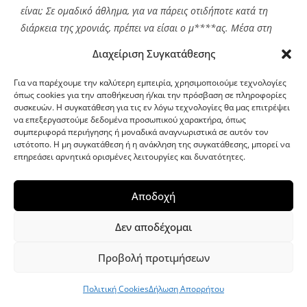
είναι; Σε ομαδικό άθλημα, για να πάρεις οτιδήποτε κατά τη
διάρκεια της χρονιάς, πρέπει να είσαι o μ****ας. Μέσα στη
χρονιά είναι χαζό να πάρεις οτιδήποτε, γιατί κάνεις κακό στον
Διαχείριση Συγκατάθεσης
εαυτό σου με πολλές έννοιες
.
Για να παρέχουμε την καλύτερη εμπειρία, χρησιμοποιούμε τεχνολογίες
όπως cookies για την αποθήκευση ή/και την πρόσβαση σε πληροφορίες
Θα σου πω και κάτι άλλο αστείο: η ουσία που ανιχνεύτηκε στο
συσκευών. Η συγκατάθεση για τις εν λόγω τεχνολογίες θα μας επιτρέψει
δείγμα μου ήταν 25 χρόνια στην αγορά, από τα πρώτα
να επεξεργαστούμε δεδομένα προσωπικού χαρακτήρα, όπως
αναγνωρίσιμα και το έπαιρναν οι γιαγιάδες για να πηγαίνουν
συμπεριφορά περιήγησης ή μοναδικά αναγνωριστικά σε αυτόν τον
ιστότοπο. Η μη συγκατάθεση ή η ανάκληση της συγκατάθεσης, μπορεί να
στην τουαλέτα. Δηλαδή, πόσο ηλίθιος έπρεπε να είμαι να
επηρεάσει αρνητικά ορισμένες λειτουργίες και δυνατότητες.
πάρω αυτό το φάρμακο, από όλα όσα υπήρχαν; Μήπως δεν
είχα λεφτά να πάρω καλύτερο; Έχει πει ο Ιωαννίδης πως αν
Αποδοχή
μου έκοβαν τις φλέβες, θα έτρεχε ουίσκι. Και είπε αλήθεια.
Αυτό που έγινε κατέστρεψε την καριέρα μου. Στενοχωρήθηκαν
Δεν αποδέχομαι
άνθρωποι. Αλλά ξέρεις κάτι; Ουδείς πίστεψε ότι πήρα αυτήν
την ουσία. Ήμουν πενταδάτος στον Παναθηναϊκό, είχα μεγάλο
Προβολή προτιμήσεων
συμβόλαιο, η ομάδα πήγαινε τρένο. Δηλαδή, γιατί;
Πολιτική Cookies
Δήλωση Απορρήτου
Είχα πάει στον Στάνκοβιτς, τον τότε πρόεδρο της FIBA και