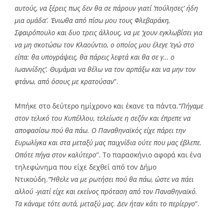
αυτούς, να ξέρεις πως δεν θα σε πάρουν γιατί ‘πούλησες’ ήδη
μια ομάδα’. Ένιωθα από πίσω μου τους Φλεβαράκη,
Σφαιρόπουλο και δυο τρεις άλλους, να με ‘χουν εγκλωβίσει για
να μη σκοτώσω τον Κλαούντιο, ο οποίος μου έλεγε ‘εγώ στο
είπα: θα υπογράψεις, θα πάρεις λεφτά και θα σε γ… ο
Ιωαννίδης’. Θυμάμαι να θέλω να τον αρπάξω και να μην τον
φτάνω, από όσους με κρατούσαν
”.
Μπήκε στο δεύτερο ημίχρονο και έκανε τα πάντα.
“Πήγαμε
στον τελικό του Κυπέλλου, τελείωσε η σεζόν και έπρεπε να
αποφασίσω πού θα πάω. Ο Παναθηναϊκός είχε πάρει την
Ευρωλίγκα και στα μεταξύ μας παιχνίδια ούτε που μας έβλεπε.
Οπότε πήγα στον καλύτερο
”. Το παρασκήνιο αφορά και ένα
τηλεφώνημα που είχε δεχθεί από τον Δήμο
Ντικούδη.
“Ήθελε να με ρωτήσει πού θα πάω, ώστε να πάει
αλλού -γιατί είχε και εκείνος πρόταση από τον Παναθηναϊκό.
Τα κάναμε τότε αυτά, μεταξύ μας. Δεν ήταν κάτι το περίεργο
”.