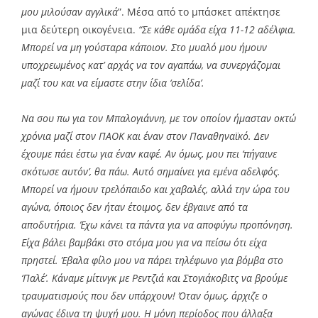
μου μιλούσαν αγγλικά
”. Μέσα από το μπάσκετ απέκτησε
μια δεύτερη οικογένεια.
“Σε κάθε ομάδα είχα 11-12 αδέλφια.
Μπορεί να μη γούσταρα κάποιον. Στο μυαλό μου ήμουν
υποχρεωμένος κατ’ αρχάς να τον αγαπάω, να συνεργάζομαι
μαζί του και να είμαστε στην ίδια ‘σελίδα’.
Να σου πω για τον Μπαλογιάννη, με τον οποίον ήμασταν οκτώ
χρόνια μαζί στον ΠΑΟΚ και έναν στον Παναθηναϊκό. Δεν
έχουμε πάει έστω για έναν καφέ. Αν όμως, μου πει ‘πήγαινε
σκότωσε αυτόν’, θα πάω. Αυτό σημαίνει για εμένα αδελφός.
Μπορεί να ήμουν τρελόπαιδο και χαβαλές, αλλά την ώρα του
αγώνα, όποιος δεν ήταν έτοιμος, δεν έβγαινε από τα
αποδυτήρια. Έχω κάνει τα πάντα για να αποφύγω προπόνηση.
Είχα βάλει βαμβάκι στο στόμα μου για να πείσω ότι είχα
πρηστεί. Έβαλα φίλο μου να πάρει τηλέφωνο για βόμβα στο
‘Παλέ’. Κάναμε μίτινγκ με Ρεντζιά και Στογιάκοβιτς να βρούμε
τραυματισμούς που δεν υπάρχουν! Όταν όμως, άρχιζε ο
αγώνας έδινα τη ψυχή μου. Η μόνη περίοδος που άλλαξα