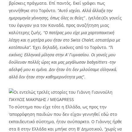
βρίσκεις πράγματα. Επί παντός. Εκεί γράφει πως
γεννήθηκε στο Τορόντο.
“Αυτό ισχύει. Αλλά άλλαξα την
ημερομηνία γέννησης, όπως όλες οι θείες” .
(γελάει)Οι γονείς
του έφυγαν για τον Καναδά, προς αναζήτηση μιας
καλύτερης ζωής.
“Ο πατέρας μου είχε μια χαρτοπαικτική
λέσχη και η μητέρα μου ήταν στο Swiss Chalet, εστιατόριο με
κοτόπουλα”.
Έχει δηλαδή, εικόνες από το Τορόντο.
“Τι
εικόνες; Ελληνικά μίλησα στην Α’ Γυμνασίου. Οι γονείς μου
δούλευαν πολλές ώρες και μας μεγάλωσαν babysitters -την
αδελφή μου κι εμένα. Δεν ήταν ότι δεν μιλούσαμε ελληνικά,
αλλά δεν ήταν στην καθημερινότητα μας
”.
ΠΑΥΛΟΣ ΜΑΚΡΙΔΗΣ / MEGAPRESS
Το σύστημα που είχε τότε η Ελλάδα, ως προς την
‘απορρόφηση παιδιών που δεν είχαν γεννηθεί εδώ στο
εκπαιδευτικό σύστημα, ήταν ανύπαρκτο. Ο Γιάννης ήρθε
στα 8 στην Ελλάδα και μπήκε στη Β’ Δημοτικού,
“χωρίς να