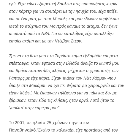
εγώ. Είχα κάνει εξαιρετική δουλειά στις προπονήσεις -σκριν
στον Κάρτερ για να σουτάρει με την ησυχία του, είχα παίξει
και σε ένα ματς με τους Μπουλς και μου έδωσαν συμβόλαιο.
Μετά το ατύχημα του Μοντρός κάναμε το αίτημα, δεν έγινε
αποδεκτό από το ΝΒΑ. Για να καταλάβεις είχα ανταλλάξει
emails ακόμη και με τον Ντέιβιντ Στερν.
Έμεινα στη θεία μου στο Τορόντο καμιά εβδομάδα και μετά
επέστρεψα. Όταν έφτασα στην Ελλάδα άνοιξα το κινητό μου
και βρήκα εκατοντάδες κλήσεις -μέχρι και ο φροντιστής των
Ράπτορς με είχε πάρει. Είχαν ‘πιάσει’ τον Νέιτ Χάφμαν -που
έπαιξε στη Μακάμπι- να ‘χει πει ψέματα για χειρουργεία και τον
είχαν ‘κόψει’. Με έπαιρναν τηλέφωνο για να πάω και δεν με
έβρισκαν. Όταν είδα τις κλήσεις, ήταν αργά. Αυτό ήταν το
‘γαμώτο’ στην καριέρα μου”.
Το 2001, σε ηλικία 25 χρόνων πήγε στον
Παναθηναϊκό.
“Εκείνο το καλοκαίρι είχε προτάσεις από τον