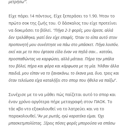
μετρήσω'”.
Είχε πάρει 14 πόντους. Είχε ξεπεράσει το 1.90. Ήταν το
πρώτο σοκ της ζωής του. Ο δάσκαλος του είχε προτείνει
να δοκιμάσει το βόλεϊ.
“Πήγα 2-3 φορές, μου άρεσε, αλλά
δεν τρελάθηκα, γιατί δεν είχε επαφές. Όταν το είπα αυτό στον
προπονητή μου συνέστησε να πάω στο μπάσκετ. Πήγα λοιπόν,
εκεί και με το που έφτασα είδα έναν να πηδά σαν… κατσίκι,
προσπαθώντας να καρφώσει, αλλά μάταια. Πήρα την μπάλα
του βόλεϊ, πήρα και φόρα και κάρφωσα με τη μία. Ήλθαν άλλα
παιδιά, μου είπαν να το ξανακάνω, το έκανα μια, δυο, τρεις και
όταν τελείωσα είχα καταλήξει στο σπορ που ήθελα να παίξω
”.
Συνέχισε με το να μάθει πώς παίζεται αυτό το σπορ και
έναν χρόνο αργότερα πήρε μεταγραφή στον ΠΑΟΚ. Το
τάε κβο ντο εξακολουθεί να το λατρεύει και να το
παρακολουθεί.
“Αν με ρωτάς, εγώ καρατέκα είμαι. Όχι
μπασκετμπολίστας
.
Ξέρεις πόσες φορές μπορούσα να σπάσω