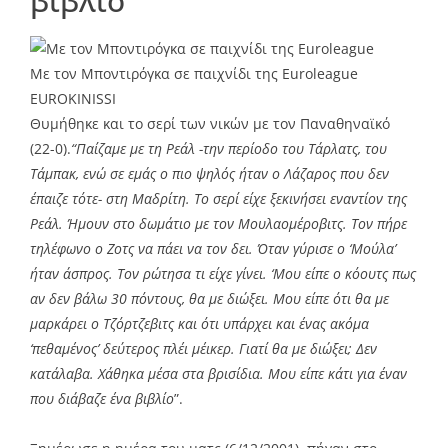
βιβλίο
Με τον Μποντιρόγκα σε παιχνίδι της Euroleague
EUROKINISSI
Θυμήθηκε και το σερί των νικών με τον Παναθηναϊκό
(22-0).
“Παίζαμε με τη Ρεάλ -την περίοδο του Τάρλατς, του
Τάμπακ, ενώ σε εμάς ο πιο ψηλός ήταν ο Λάζαρος που δεν
έπαιζε τότε- στη Μαδρίτη. Το σερί είχε ξεκινήσει εναντίον της
Ρεάλ. Ήμουν στο δωμάτιο με τον Μουλαομέροβιτς. Τον πήρε
τηλέφωνο ο Ζοτς να πάει να τον δει. Όταν γύρισε ο ‘Μούλα’
ήταν άσπρος. Τον ρώτησα τι είχε γίνει. ‘Μου είπε ο κόουτς πως
αν δεν βάλω 30 πόντους, θα με διώξει. Μου είπε ότι θα με
μαρκάρει ο Τζόρτζεβιτς και ότι υπάρχει και ένας ακόμα
‘πεθαμένος’ δεύτερος πλέι μέικερ. Γιατί θα με διώξει; Δεν
κατάλαβα. Χάθηκα μέσα στα βρισίδια. Μου είπε κάτι για έναν
που διάβαζε ένα βιβλίο
”.