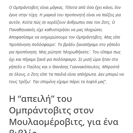
Ο Ομπράντοβιτς είναι μάγκας. Τίποτα από όσα έχει κάνει, δεν
έγινε στην τύχη. Η μαγκιά του προπονητή είναι να παίζεις για
αυτόν. Kοίτα πώς σε κερδίζουν άνθρωποι σαν τον Ζοτς. Ο
Παναθηναϊκός είχε καθυστερήσει να μας πληρώσει.
Αποφασίσαμε να ενημερώσουμε τον Ομπράντοβιτς. Μας είπε
‘προπόνηση ποδόσφαιρο’. Το βράδυ ξαναπήγαμε στο γήπεδο
για προπόνηση. Μας ρώτησε ‘πληρωθήκατε;’. Του είπαμε πως
όχι και πήγαμε ξανά για ποδόσφαιρο. Σε μισή ώρα ήταν στο
γήπεδο ο Παύλος και ο Θανάσης Γιαννακόπουλος. Μπροστά
σε όλους, ο Ζοτς είπε ‘τα παιδιά είναι απλήρωτα. Δεν μπορώ να
τους ‘τρέξω’. Την επομένη είχαμε πάρει τα λεφτά μας
”.
H “απειλή” του
Ομπράντοβιτς στον
Μουλαομέροβιτς, για ένα