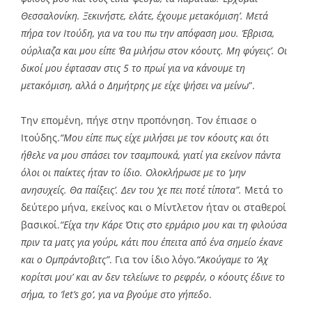
Θεσσαλονίκη. Ξεκινήστε, ελάτε, έχουμε μετακόμιση’. Μετά
πήρα τον Ιτούδη, για να του πω την απόφαση μου. Έβρισα,
ούρλιαζα και μου είπε ‘θα μιλήσω στον κόουτς. Μη φύγεις’. Οι
δικοί μου έφτασαν στις 5 το πρωί για να κάνουμε τη
μετακόμιση, αλλά ο Δημήτρης με είχε ψήσει να μείνω
”.
Την επομένη, πήγε στην προπόνηση. Τον έπιασε ο
Ιτούδης.
“Μου είπε πως είχε μιλήσει με τον κόουτς και ότι
ήθελε να μου σπάσει τον τσαμπουκά, γιατί για εκείνον πάντα
όλοι οι παίκτες ήταν το ίδιο. Ολοκλήρωσε με το ‘μην
ανησυχείς. Θα παίξεις’. Δεν του ‘χε πει ποτέ τίποτα”.
Μετά το
δεύτερο μήνα, εκείνος και ο Μίντλετον ήταν οι σταθεροί
βασικοί.
“Είχα την Κάρε Ότις στο ερμάριο μου και τη φιλούσα
πριν τα ματς για γούρι, κάτι που έπειτα από ένα σημείο έκανε
και ο Ομπράντοβιτς”
. Για τον ίδιο λόγο.
“Ακούγαμε το ‘Αχ
κορίτσι μου’ και αν δεν τελείωνε το ρεφρέν, ο κόουτς έδινε το
σήμα, το ‘let’s go’, για να βγούμε στο γήπεδο
.