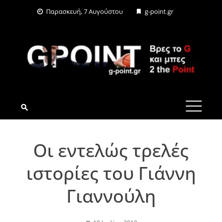
Skip
Παρασκευή, 7 Αυγούστου
g-point.gr
to
content
G-POINT.GR
Οι εντελώς τρελές
ιστορίες του Γιάννη
Γιαννούλη