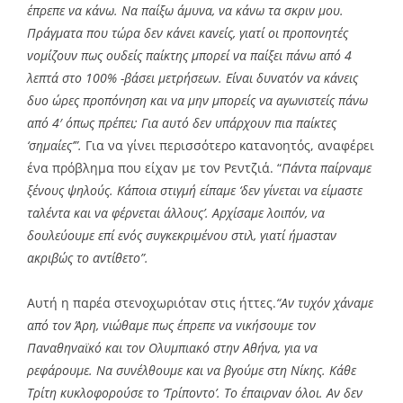
έπρεπε να κάνω. Να παίξω άμυνα, να κάνω τα σκριν μου.
Πράγματα που τώρα δεν κάνει κανείς, γιατί οι προπονητές
νομίζουν πως ουδείς παίκτης μπορεί να παίξει πάνω από 4
λεπτά στο 100% -βάσει μετρήσεων. Είναι δυνατόν να κάνεις
δυο ώρες προπόνηση και να μην μπορείς να αγωνιστείς πάνω
από 4′ όπως πρέπει; Για αυτό δεν υπάρχουν πια παίκτες
‘σημαίες’”.
Για να γίνει περισσότερο κατανοητός, αναφέρει
ένα πρόβλημα που είχαν με τον Ρεντζιά. “
Πάντα παίρναμε
ξένους ψηλούς. Κάποια στιγμή είπαμε ‘δεν γίνεται να είμαστε
ταλέντα και να φέρνεται άλλους’. Αρχίσαμε λοιπόν, να
δουλεύουμε επί ενός συγκεκριμένου στιλ, γιατί ήμασταν
ακριβώς το αντίθετο”.
Αυτή η παρέα στενοχωριόταν στις ήττες.
“Αν τυχόν χάναμε
από τον Άρη, νιώθαμε πως έπρεπε να νικήσουμε τον
Παναθηναϊκό και τον Ολυμπιακό στην Αθήνα, για να
ρεφάρουμε. Να συνέλθουμε και να βγούμε στη Νίκης. Κάθε
Τρίτη κυκλοφορούσε το ‘Τρίποντο’. Το έπαιρναν όλοι. Αν δεν