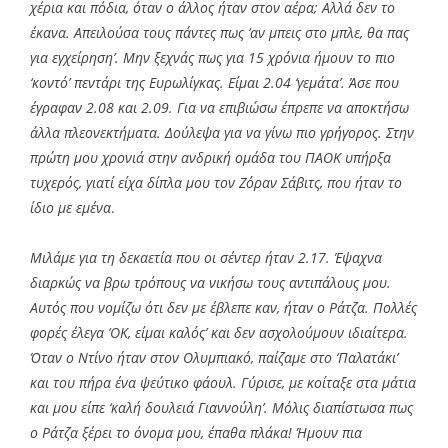
χέρια και πόδια, όταν ο άλλος ήταν στον αέρα; Αλλά δεν το
έκανα. Απειλούσα τους πάντες πως ‘αν μπεις στο μπλε, θα πας
για εγχείρηση’. Μην ξεχνάς πως για 15 χρόνια ήμουν το πιο
‘κοντό’ πεντάρι της Ευρωλίγκας. Είμαι 2.04 ‘γεμάτα’. Άσε που
έγραφαν 2.08 και 2.09. Για να επιβιώσω έπρεπε να αποκτήσω
άλλα πλεονεκτήματα. Δούλεψα για να γίνω πιο γρήγορος. Στην
πρώτη μου χρονιά στην ανδρική ομάδα του ΠΑΟΚ υπήρξα
τυχερός, γιατί είχα δίπλα μου τον Ζόραν Σάβιτς, που ήταν το
ίδιο με εμένα
.
Μιλάμε για τη δεκαετία που οι σέντερ ήταν 2.17. Έψαχνα
διαρκώς να βρω τρόπους να νικήσω τους αντιπάλους μου.
Αυτός που νομίζω ότι δεν με έβλεπε καν, ήταν ο Ράτζα. Πολλές
φορές έλεγα ‘ΟΚ, είμαι καλός’ και δεν ασχολούμουν ιδιαίτερα.
Όταν ο Ντίνο ήταν στον Ολυμπιακό, παίζαμε στο ‘Παλατάκι’
και του πήρα ένα ψεύτικο φάουλ. Γύρισε, με κοίταξε στα μάτια
και μου είπε ‘καλή δουλειά Γιαννούλη’. Μόλις διαπίστωσα πως
ο Ράτζα ξέρει το όνομα μου, έπαθα πλάκα! Ήμουν πια