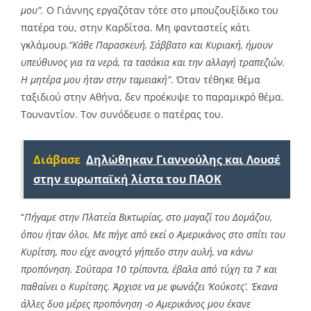
μου”.
Ο Γιάννης εργαζόταν τότε στο μπουζουξίδικο του
πατέρα του, στην Καρδίτσα. Μη φανταστείς κάτι
γκλάμουρ.
“Κάθε Παρασκευή, Σάββατο και Κυριακή, ήμουν
υπεύθυνος για τα νερά, τα τασάκια και την αλλαγή τραπεζιών.
Η μητέρα μου ήταν στην ταμειακή”
. Όταν τέθηκε θέμα
ταξιδιού στην Αθήνα, δεν προέκυψε το παραμικρό θέμα.
Τουναντίον. Τον συνόδευσε ο πατέρας του.
Διάβασε
Δηλώθηκαν Γιαννούλης και Λουσέ
στην ευρωπαϊκή λίστα του ΠΑΟΚ
“
Πήγαμε στην Πλατεία Βικτωρίας, στο μαγαζί του Δομάζου,
όπου ήταν όλοι. Με πήγε από εκεί ο Αμερικάνος στο σπίτι του
Κυρίτση, που είχε ανοιχτό γήπεδο στην αυλή, να κάνω
προπόνηση. Σούταρα 10 τρίποντα, έβαλα από τύχη τα 7 και
παθαίνει ο Κυρίτσης. Άρχισε να με φωνάζει ‘Κούκοτς’. Έκανα
άλλες δυο μέρες προπόνηση -ο Αμερικάνος μου έκανε