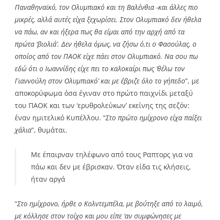
Παναθηναϊκό, τον Ολυμπιακό και τη Βαλένθια -και άλλες πιο
μικρές, αλλά αυτές είχα ξεχωρίσει. Στον Ολυμπιακό δεν ήθελα
να πάω, αν και ήξερα πως θα είμαι από την αρχή από τα
πρώτα ‘βιολιά’. Δεν ήθελα όμως, να ζήσω ό,τι ο Φασούλας, ο
οποίος από τον ΠΑΟΚ είχε πάει στον Ολυμπιακό. Να σου πω
εδώ ότι ο Ιωαννίδης είχε πει το καλοκαίρι πως ‘θέλω τον
Γιαννούλη στον Ολυμπιακό’ και με έβριζε όλο το γήπεδο
”, με
αποκορύφωμα όσα έγιναν στο πρώτο παιχνίδι μεταξύ
του ΠΑΟΚ και των ‘ερυθρολεύκων’ εκείνης της σεζόν:
έναν ημιτελικό Κυπέλλου. “
Στο πρώτο ημίχρονο είχα παίξει
χάλια
”, θυμάται.
Με έπαιρναν τηλέφωνο από τους Ραπτορς για να
πάω και δεν με έβρισκαν. Όταν είδα τις κλήσεις,
ήταν αργά
“
Στο ημίχρονο, ήρθε ο Κολντεμπέλα, με βούτηξε από το λαιμό,
με κόλλησε στον τοίχο και μου είπε ‘αν συμφώνησες με