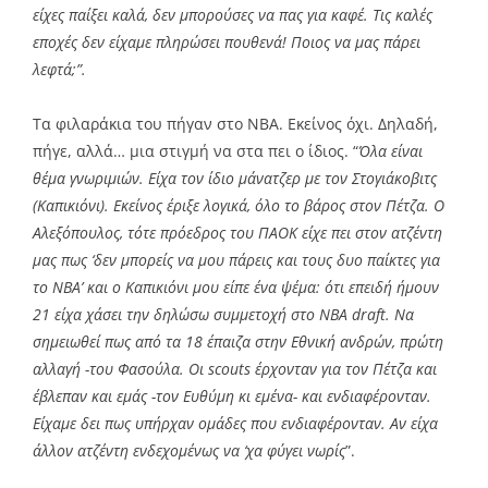
είχες παίξει καλά, δεν μπορούσες να πας για καφέ. Τις καλές
εποχές δεν είχαμε πληρώσει πουθενά! Ποιος να μας πάρει
λεφτά;”.
Τα φιλαράκια του πήγαν στο ΝΒΑ. Εκείνος όχι. Δηλαδή,
πήγε, αλλά… μια στιγμή να στα πει ο ίδιος. “
Όλα είναι
θέμα γνωριμιών. Είχα τον ίδιο μάνατζερ με τον Στογιάκοβιτς
(Καπικιόνι). Εκείνος έριξε λογικά, όλο το βάρος στον Πέτζα. Ο
Αλεξόπουλος, τότε πρόεδρος του ΠΑΟΚ είχε πει στον ατζέντη
μας πως ‘δεν μπορείς να μου πάρεις και τους δυο παίκτες για
το ΝΒΑ’ και ο Καπικιόνι μου είπε ένα ψέμα: ότι επειδή ήμουν
21 είχα χάσει την δηλώσω συμμετοχή στο ΝΒΑ draft. Να
σημειωθεί πως από τα 18 έπαιζα στην Εθνική ανδρών, πρώτη
αλλαγή -του Φασούλα. Οι scouts έρχονταν για τον Πέτζα και
έβλεπαν και εμάς -τον Ευθύμη κι εμένα- και ενδιαφέρονταν.
Είχαμε δει πως υπήρχαν ομάδες που ενδιαφέρονταν. Αν είχα
άλλον ατζέντη ενδεχομένως να ‘χα φύγει νωρίς
”.