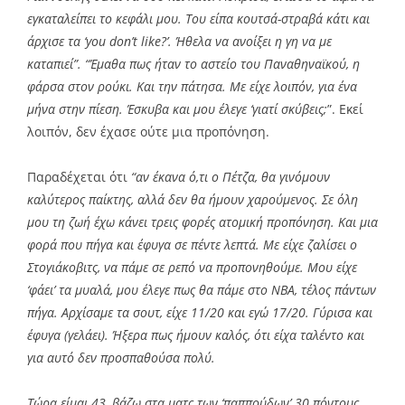
εγκαταλείπει το κεφάλι μου. Του είπα κουτσά-στραβά κάτι και
άρχισε τα ‘you don’t like?’. Ήθελα να ανοίξει η γη να με
καταπιεί”. “Έμαθα πως ήταν το αστείο του Παναθηναϊκού, η
φάρσα στον ρούκι. Και την πάτησα. Με είχε λοιπόν, για ένα
μήνα στην πίεση. Έσκυβα και μου έλεγε ‘γιατί σκύβεις;
”. Εκεί
λοιπόν, δεν έχασε ούτε μια προπόνηση.
Παραδέχεται ότι
“αν έκανα ό,τι ο Πέτζα, θα γινόμουν
καλύτερος παίκτης, αλλά δεν θα ήμουν χαρούμενος. Σε όλη
μου τη ζωή έχω κάνει τρεις φορές ατομική προπόνηση. Και μια
φορά που πήγα και έφυγα σε πέντε λεπτά. Με είχε ζαλίσει ο
Στογιάκοβιτς, να πάμε σε ρεπό να προπονηθούμε. Μου είχε
‘φάει’ τα μυαλά, μου έλεγε πως θα πάμε στο ΝΒΑ, τέλος πάντων
πήγα. Αρχίσαμε τα σουτ, είχε 11/20 και εγώ 17/20. Γύρισα και
έφυγα (γελάει). Ήξερα πως ήμουν καλός, ότι είχα ταλέντο και
για αυτό δεν προσπαθούσα πολύ.
Τώρα είμαι 43, βάζω στα ματς των ‘παππούδων’ 30 πόντους