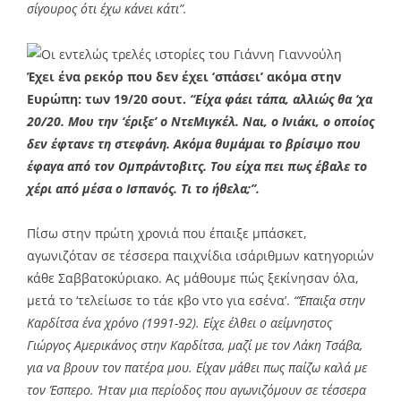
σίγουρος ότι έχω κάνει κάτι”.
Έχει ένα ρεκόρ που δεν έχει ‘σπάσει’ ακόμα στην
Ευρώπη: των 19/20 σουτ.
“Είχα φάει τάπα, αλλιώς θα ‘χα
20/20. Μου την ‘έριξε’ ο ΝτεΜιγκέλ. Ναι, ο Ινιάκι, ο οποίος
δεν έφτανε τη στεφάνη. Ακόμα θυμάμαι το βρίσιμο που
έφαγα από τον Ομπράντοβιτς. Του είχα πει πως έβαλε το
χέρι από μέσα ο Ισπανός. Τι το ήθελα;”.
Πίσω στην πρώτη χρονιά που έπαιξε μπάσκετ,
αγωνιζόταν σε τέσσερα παιχνίδια ισάριθμων κατηγοριών
κάθε Σαββατοκύριακο. Ας μάθουμε πώς ξεκίνησαν όλα,
μετά το ‘τελείωσε το τάε κβο ντο για εσένα’.
“Έπαιξα στην
Καρδίτσα ένα χρόνο (1991-92). Είχε έλθει ο αείμνηστος
Γιώργος Αμερικάνος στην Καρδίτσα, μαζί με τον Λάκη Τσάβα,
για να βρουν τον πατέρα μου. Είχαν μάθει πως παίζω καλά με
τον Έσπερο. Ήταν μια περίοδος που αγωνιζόμουν σε τέσσερα