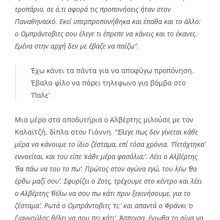
τροπάριο, σε ό,τι αφορά τις προπονήσεις ήταν στον
Παναθηναϊκό. Εκεί υπερπροπονήθηκα και έπαθα και το άλλο:
ο Ομπράντοβιτς σου έλεγε τι έπρεπε να κάνεις και το έκανες.
Εμένα στην αρχή δεν με έβαζε να παίζω”.
Έχω κάνει τα πάντα για να αποφύγω προπόνηση.
Έβαλα φίλο να πάρει τηλεφωνo για βόμβα στο
‘Παλε’
Μια μέρα στα αποδυτήρια ο Αλβέρτης μιλούσε με τον
Καλαϊτζή, δίπλα στον Γιάννη. “
Έλεγε πως δεν γίνεται κάθε
μέρα να κάνουμε το ίδιο ζέσταμα, επί τόσα χρόνια. ‘Πετάχτηκα’
εννοείται, και του είπε ‘κάθε μέρα φασόλια;’. Λέει ο Αλβέρτης
‘θα πάω να του το πω’. Πρώτος στον αγώνα εγώ, του λέω ‘θα
έρθω μαζί σου’. Σφυρίζει ο Ζοτς, τρέχουμε στο κέντρο και λέει
ο Αλβέρτης ‘θέλω να σου πω κάτι πριν ξεκινήσουμε, για το
ζέσταμα’. Ρωτά ο Ομπράντοβιτς ‘τι;’ και απαντά ο Φράνκι ‘ο
Γιαννούλης θέλει να σου πει κάτι’. Άσπρισα, ένιωθα το αίμα να