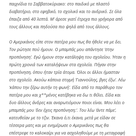
παιχνίδια το Σαββατοκύριακο: στο παιδικό με πλαστό
διαβατήριο, στο εφηβικό, το σχολικό και το ανδρικό. Σε όλα
έπαιζα από 40 λεπτά. Μ’ άρεσε γιατί έτρεχα πιο γρήγορα από
τους άλλους και πηδούσα πιο ψηλά από τους άλλους.
Ο Αμερικάνος είπε στον πατέρα μου πως θα ήθελε να με δει.
Τον ρώτησε πού ήμουν. Ο μπαμπάς μου απάντησε ‘στην
προπόνηση’. Εγώ ήμουν στην κατάληψη του σχολείου. Ήταν η
πρώτη χρονιά των καταλήψεων στα σχολεία. Πήγαν στην
προπόνηση, όπου ήταν τρία άτομα. Όλοι οι άλλοι ήμασταν
στο σχολείο. Ακούω κάποια στιγμή ‘Γιαννούλης, βγες έξω’. Λέω
‘κάπου την ξέρω αυτήν τη φωνή’. Είδα από το παράθυρο τον
πατέρα μου και χ**μένος κατέβηκα να δω τι θέλει. Είδα και
δυο άλλους άνδρες και αναρωτιόμουν ποιοι είναι. Μου λέει ο
μπαμπάς μου ‘δεν έχεις προπόνηση;’. Του λέω ‘άντε πάμε’,
κατευθείαν με το τζιν. Έκανα ό,τι έκανα, μετά με είδαν σε
τέσσερα ματς και με ενημέρωσε ο Αμερικάνος πως θα
επέστρεφε το καλοκαίρι για να ασχοληθούμε με τη μεταγραφή