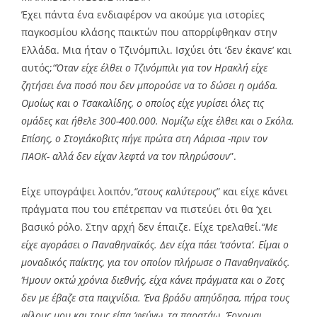
Έχει πάντα ένα ενδιαφέρον να ακούμε για ιστορίες
παγκοσμίου κλάσης παικτών που απορρίφθηκαν στην
Ελλάδα. Μια ήταν ο Τζινόμπιλι. Ισχύει ότι ‘δεν έκανε’ και
αυτός;
“Όταν είχε έλθει o Τζινόμπιλι για τον Ηρακλή είχε
ζητήσει ένα ποσό που δεν μπορούσε να το δώσει η ομάδα.
Ομοίως και ο Τσακαλίδης, ο οποίος είχε γυρίσει όλες τις
ομάδες και ήθελε 300-400.000. Νομίζω είχε έλθει και ο Σκόλα.
Επίσης, ο Στογιάκοβιτς πήγε πρώτα στη Λάρισα -πριν τον
ΠΑΟΚ- αλλά δεν είχαν λεφτά να τον πληρώσουν
”.
Είχε υπογράψει λοιπόν,
“στους καλύτερους
” και είχε κάνει
πράγματα που του επέτρεπαν να πιστεύει ότι θα ‘χει
βασικό ρόλο. Στην αρχή δεν έπαιζε. Είχε τρελαθεί.
“Με
είχε αγοράσει ο Παναθηναϊκός. Δεν είχα πάει ‘τσόντα’. Είμαι ο
μοναδικός παίκτης, για τον οποίον πλήρωσε ο Παναθηναϊκός.
Ήμουν οκτώ χρόνια διεθνής, είχα κάνει πράγματα και ο Ζοτς
δεν με έβαζε στα παιχνίδια. Ένα βράδυ απηύδησα, πήρα τους
φίλους μου και τους είπα ‘φεύγω, τα παρατάω. Έρχομαι