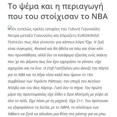
Το ψέμα και η περιαγωγή
που του στοίχισαν το ΝΒΑ
Νεύρα μεταξύ Γιαννούλη και Κόμαζετς
EUROKINISII
Πιστεύει πως όλα γίνονται για κάποιο λόγο;
“Όχι. Η ζωή
είναι συγκυρίες. Φυσικά και θα ήθελα να πάω και ήταν κάτι
που προσπάθησα, αλλά δεν τα κατάφερα εξαιτίας ενός παίκτη
που ‘χε πει ψέματα πως δεν έχει εγχειρήσει το γόνατο -είχε
εγχειρίσει και τα δυο. Ο Στιβ Γιατζόγλου μου άνοιξε την πόρτα
για το ΝΒΑ και τα πήγα τόσο καλά που ήμουν το 16ο
συμβόλαιο των Τορόντο Ράπτορς -την εποχή του Αντόνιο
Ντέιβις και του Βινς Κάρτερ. Γιατί δεν το πήρα; Την πρώτη
μέρα της προετοιμασίας είχε έλθει ο Έρικ Μοντρός με γύψο σε
όλο το πόδι. Είχε πέσει με τη μηχανή. Είχε 2+1. Του πρότειναν
να εξαγοράσουν τη διετία, με το ΝΒΡΑ, το σύνδεσμο των
NBAers να ζητά να αδειάσει μια θέση στο ρόστερ για να μπω