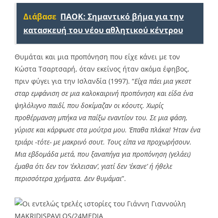
Διάβασε
ΠΑΟΚ: Σημαντικό βήμα για την
κατασκευή του νέου αθλητικού κέντρου
Θυμάται και μια προπόνηση που είχε κάνει με τον
Κώστα Τσαρτσαρή, όταν εκείνος ήταν ακόμα έφηβος,
πριν φύγει για την Ισλανδία (1997). “
Είχα πάει μια γκεστ
σταρ εμφάνιση σε μια καλοκαιρινή προπόνηση και είδα ένα
ψηλόλιγνο παιδί, που δοκίμαζαν οι κόουτς. Χωρίς
προθέρμανση μπήκα να παίξω εναντίον του. Σε μια φάση,
γύρισε και κάρφωσε στα μούτρα μου. Έπαθα πλάκα! Ήταν ένα
τριάρι -τότε- με μακρινό σουτ. Τους είπα να προχωρήσουν.
Μια εβδομάδα μετά, που ξαναπήγα για προπόνηση (γελάει)
έμαθα ότι δεν τον ‘έκλεισαν’, γιατί δεν ‘έκανε’ ή ήθελε
περισσότερα χρήματα. Δεν θυμάμαι
”.
MAKRIDISPAVLOS/24ΜEDIA