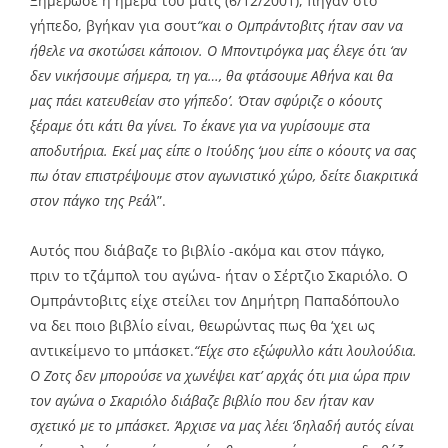
Ξημέρωσε η ημέρα του ματς (6/12/2001), πήγαν στο
γήπεδο, βγήκαν για σουτ
“και ο Ομπράντοβιτς ήταν σαν να
ήθελε να σκοτώσει κάποιον. Ο Μποντιρόγκα μας έλεγε ότι ‘αν
δεν νικήσουμε σήμερα, τη γα…, θα φτάσουμε Αθήνα και θα
μας πάει κατευθείαν στο γήπεδο’. Όταν σφύριζε ο κόουτς
ξέραμε ότι κάτι θα γίνει. Το έκανε για να γυρίσουμε στα
αποδυτήρια. Εκεί μας είπε ο Ιτούδης ‘μου είπε ο κόουτς να σας
πω όταν επιστρέψουμε στον αγωνιστικό χώρο, δείτε διακριτικά
στον πάγκο της Ρεάλ
”.
Αυτός που διάβαζε το βιβλίο -ακόμα και στον πάγκο,
πριν το τζάμπολ του αγώνα- ήταν ο Σέρτζιο Σκαριόλο. Ο
Ομπράντοβιτς είχε στείλει τον Δημήτρη Παπαδόπουλο
να δει ποιο βιβλίο είναι, θεωρώντας πως θα ‘χει ως
αντικείμενο το μπάσκετ.
“Είχε στο εξώφυλλο κάτι λουλούδια.
Ο Ζοτς δεν μπορούσε να χωνέψει κατ’ αρχάς ότι μια ώρα πριν
τον αγώνα ο Σκαριόλο διάβαζε βιβλίο που δεν ήταν καν
σχετικό με το μπάσκετ. Άρχισε να μας λέει ‘δηλαδή αυτός είναι