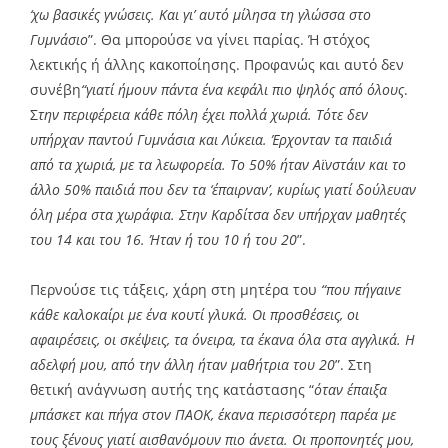
‘χω βασικές γνώσεις. Και γι’ αυτό μίλησα τη γλώσσα στο
Γυμνάσιο
”. Θα μπορούσε να γίνει παρίας. Ή στόχος
λεκτικής ή άλλης κακοποίησης. Προφανώς και αυτό δεν
συνέβη
“γιατί ήμουν πάντα ένα κεφάλι πιο ψηλός από όλους
.
Σ
την περιφέρεια κάθε πόλη έχει πολλά χωριά. Τότε δεν
υπήρχαν παντού Γυμνάσια και Λύκεια. Έρχονταν τα παιδιά
από τα χωριά, με τα λεωφορεία. Το 50% ήταν Αϊνστάιν και το
άλλο 50% παιδιά που δεν τα ‘έπαιρναν’, κυρίως γιατί δούλευαν
όλη μέρα στα χωράφια. Στην Καρδίτσα δεν υπήρχαν μαθητές
του 14 και του 16. Ήταν ή του 10 ή του 20
”.
Περνούσε τις τάξεις, χάρη στη μητέρα του
“που πήγαινε
κάθε καλοκαίρι με ένα κουτί γλυκά. Οι προσθέσεις, οι
αφαιρέσεις, οι σκέψεις, τα όνειρα, τα έκανα όλα στα αγγλικά. Η
αδελφή μου, από την άλλη ήταν μαθήτρια του 20
”. Στη
θετική ανάγνωση αυτής της κατάστασης “
όταν έπαιξα
μπάσκετ και πήγα στον ΠΑΟΚ, έκανα περισσότερη παρέα με
τους ξένους γιατί αισθανόμουν πιο άνετα. Οι προπονητές μου,