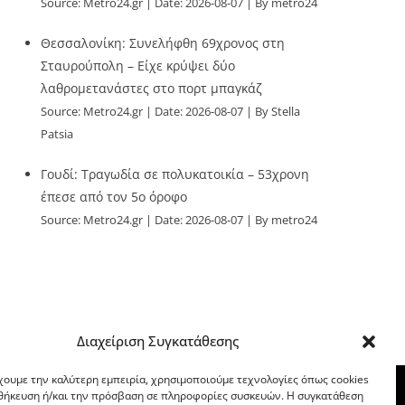
Source:
Metro24.gr
Date: 2026-08-07
By metro24
Θεσσαλονίκη: Συνελήφθη 69χρονος στη
Σταυρούπολη – Είχε κρύψει δύο
λαθρομετανάστες στο πορτ μπαγκάζ
Source:
Metro24.gr
Date: 2026-08-07
By Stella
Patsia
Γουδί: Τραγωδία σε πολυκατοικία – 53χρονη
έπεσε από τον 5ο όροφο
Source:
Metro24.gr
Date: 2026-08-07
By metro24
Διαχείριση Συγκατάθεσης
χουμε την καλύτερη εμπειρία, χρησιμοποιούμε τεχνολογίες όπως cookies
οθήκευση ή/και την πρόσβαση σε πληροφορίες συσκευών. Η συγκατάθεση