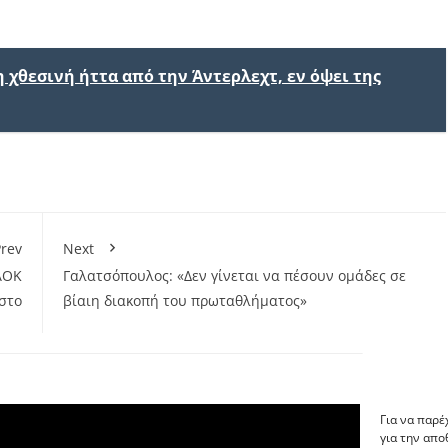
 χθεσινή ήττα από την Άντερλεχτ, εν όψει της
rev
Next
ΑΟΚ
Γαλατσόπουλος: «Δεν γίνεται να πέσουν ομάδες σε
στο
βίαιη διακοπή του πρωταθλήματος»
Για να παρέ
για την απ