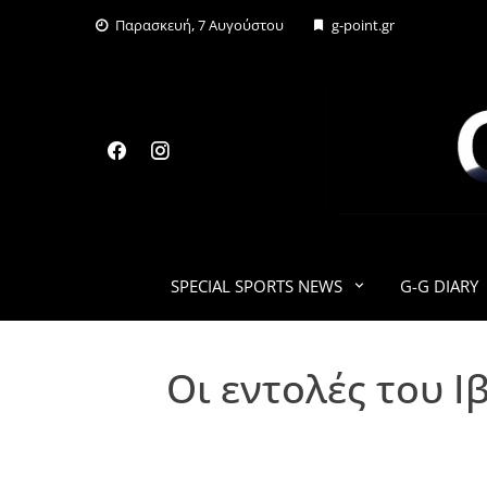
Skip
Παρασκευή, 7 Αυγούστου
g-point.gr
to
content
SPECIAL SPORTS NEWS
G-G DIARY
Οι εντολές του 