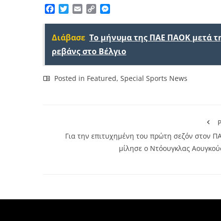
Facebook
Twitter
Email
Copy
Messenger
Link
Διάβασε
Το μήνυμα της ΠΑΕ ΠΑΟΚ μετά τη
ρεβάνς στο Βέλγιο
Posted in
Featured
,
Special Sports News
P
Για την επιτυχημένη του πρώτη σεζόν στον Π
μίλησε ο Ντόουγκλας Αουγκού