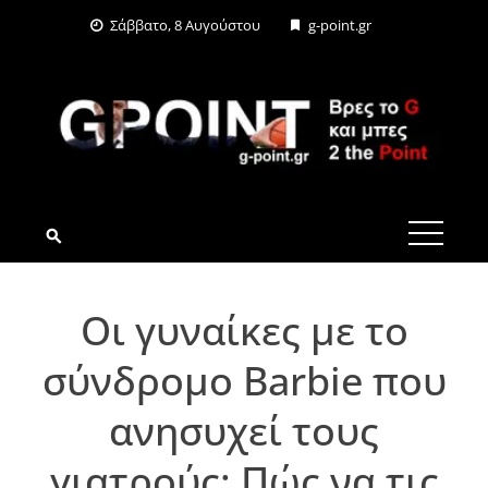
Skip
Σάββατο, 8 Αυγούστου
g-point.gr
to
content
G-POINT.GR
Οι γυναίκες με το
σύνδρομο Barbie που
ανησυχεί τους
γιατρούς: Πώς να τις