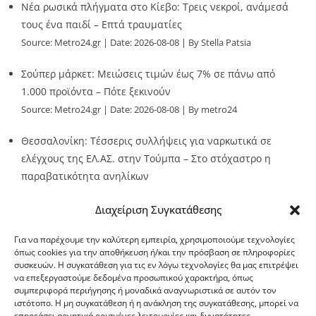
Νέα ρωσικά πλήγματα στο Κίεβο: Τρεις νεκροί, ανάμεσά
τους ένα παιδί – Επτά τραυματίες
Source:
Metro24.gr
Date: 2026-08-08
By Stella Patsia
Σούπερ μάρκετ: Μειώσεις τιμών έως 7% σε πάνω από
1.000 προϊόντα – Πότε ξεκινούν
Source:
Metro24.gr
Date: 2026-08-08
By metro24
Θεσσαλονίκη: Τέσσερις συλλήψεις για ναρκωτικά σε
ελέγχους της ΕΛ.ΑΣ. στην Τούμπα – Στο στόχαστρο η
παραβατικότητα ανηλίκων
Source:
Metro24.gr
Date: 2026-08-08
By metro24
Διαχείριση Συγκατάθεσης
Για να παρέχουμε την καλύτερη εμπειρία, χρησιμοποιούμε τεχνολογίες
όπως cookies για την αποθήκευση ή/και την πρόσβαση σε πληροφορίες
συσκευών. Η συγκατάθεση για τις εν λόγω τεχνολογίες θα μας επιτρέψει
να επεξεργαστούμε δεδομένα προσωπικού χαρακτήρα, όπως
G-point.gr
συμπεριφορά περιήγησης ή μοναδικά αναγνωριστικά σε αυτόν τον
ιστότοπο. Η μη συγκατάθεση ή η ανάκληση της συγκατάθεσης, μπορεί να
επηρεάσει αρνητικά ορισμένες λειτουργίες και δυνατότητες.