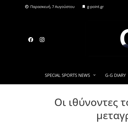
Skip
Παρασκευή, 7 Αυγούστου
g-point.gr
to
content
SPECIAL SPORTS NEWS
G-G DIARY
Oι ιθύνοντες 
μεταγ