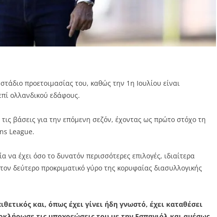
στάδιο προετοιμασίας του, καθώς την 1η Ιουλίου είναι
πί ολλανδικού εδάφους.
ι τις βάσεις για την επόμενη σεζόν, έχοντας ως πρώτο στόχο τη
ns League.
 να έχει όσο το δυνατόν περισσότερες επιλογές, ιδιαίτερα
 τον δεύτερο προκριματικό γύρο της κορυφαίας διασυλλογικής
ιθετικός και, όπως έχει γίνει ήδη γνωστό, έχει καταθέσει
οκλήρωσε τις υποχρεώσεις του με την Εσπανιόλ και αμέσως