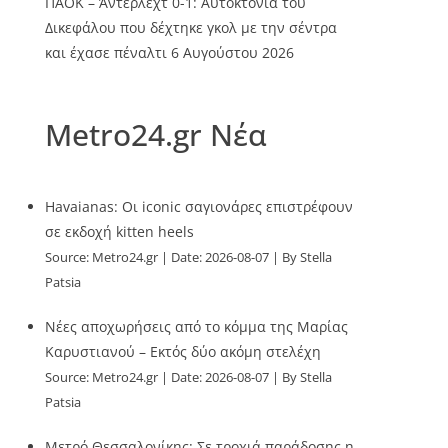
ΠΑΟΚ – Άντερλεχτ 0-1: Αυτοκτονία του
Δικεφάλου που δέχτηκε γκολ με την σέντρα
και έχασε πέναλτι
6 Αυγούστου 2026
Metro24.gr Νέα
Havaianas: Οι iconic σαγιονάρες επιστρέφουν
σε εκδοχή kitten heels
Source:
Metro24.gr
Date: 2026-08-07
By Stella
Patsia
Νέες αποχωρήσεις από το κόμμα της Μαρίας
Καρυστιανού – Εκτός δύο ακόμη στελέχη
Source:
Metro24.gr
Date: 2026-08-07
By Stella
Patsia
Μετρό Θεσσαλονίκης: Σε τροχιά παράδοσης η