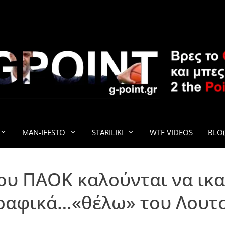
G-POINT
MAN-IFESTO
STARILIKI
WTF VIDEOS
BLO(
του ΠΑΟΚ καλούνται να ικ
ραφικά…«θέλω» του Λουτ