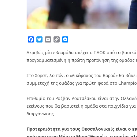
Facebook
Twitter
Email
Copy
Messenger
Link
Ακριβώς μία εβδομάδα απέχει ο ΠΑΟΚ από το βασικό 
προγραμματισμένη η πρώτη προπόνηση της ομάδας ε
Στο Χορστ, λοιπόν, ο «Δικέφαλος του Βορρά» θα βάλε
συμμετοχή της ομάδας για πρώτη φορά στο Champio
Επιθυμία του Ραζβάν Λουτσέσκου είναι στην Ολλανδία
εκείνους που θα βασιστεί η ομάδα στα παιχνίδια για
διοργάνωσης.
Προτεραιότητα για τους Θεσσαλονικείς είναι ο επ
πρόταση στον Μάρτιν Μπρεϊθγουέιτ, ο οποίος ολ