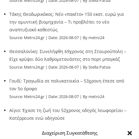
Source:
Metro24.gr
Date: 2026-08-07
By Stella Patsia
Τάκης Θεοδωρικάκος: Νέο «πακέτο» 150 εκατ. ευρώ για
την αμυντική βιομηχανία – Τι προβλέπει το νέο
αναπτυξιακό καθεστώς
Source:
Metro24.gr
Date: 2026-08-07
By metro24
Θεσσαλονίκη: Συνελήφθη 69χρονος στη Σταυρούπολη –
Είχε κρύψει δύο λαθρομετανάστες στο πορτ μπαγκάζ
Source:
Metro24.gr
Date: 2026-08-07
By Stella Patsia
Γουδί: Τραγωδία σε πολυκατοικία – 53χρονη έπεσε από
τον 5ο όροφο
Source:
Metro24.gr
Date: 2026-08-07
By metro24
Αίγιο: Έχασε τη ζωή του 52χρονος οδηγός λεωφορείου –
Κατέρρευσε ενώ οδηγούσε
Source:
Metro24.gr
Date: 2026-08-07
By metro24
Διαχείριση Συγκατάθεσης