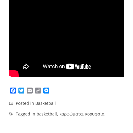
Facebook
Twitter
Email
Copy
Messenger
Link
Posted in
Basketball
Tagged in
basketball
,
καρφώματα
,
κορυφαία