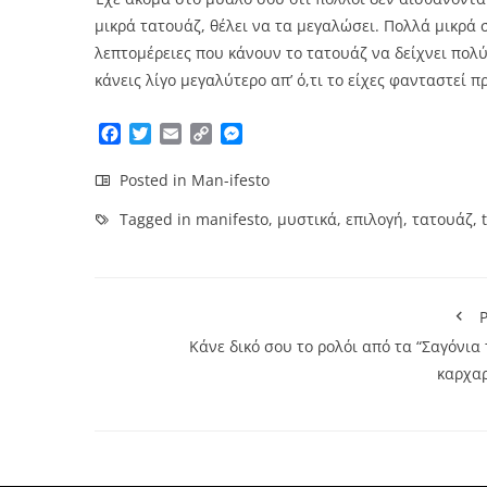
μικρά τατουάζ, θέλει να τα μεγαλώσει. Πολλά μικρά
λεπτομέρειες που κάνουν το τατουάζ να δείχνει πολύ
κάνεις λίγο μεγαλύτερο απ’ ό,τι το είχες φανταστεί πρ
Facebook
Twitter
Email
Copy
Messenger
Link
Posted in
Man-ifesto
Tagged in
manifesto
,
μυστικά
,
επιλογή
,
τατουάζ
,
P
Κάνε δικό σου το ρολόι από τα “Σαγόνια
καρχαρ