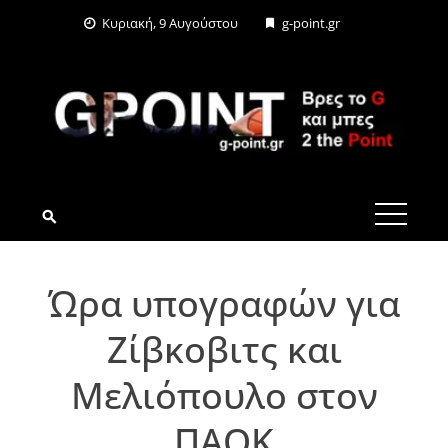
Skip
Κυριακή, 9 Αυγούστου
g-point.gr
to
content
G-POINT.GR
Ώρα υπογραφών για
Ζίβκοβιτς και
Μελιόπουλο στον
ΠΑΟΚ