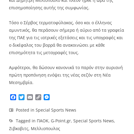
και Δημήτρη Μελιόπουλο και πλέον ήρθε η ώρα της
επισημοποίησης αυτής της συμφωνίας.
Τόσο ο Σέρβος τερματοφύλακας, όσο και ο έλληνας
αμυντικός, θα περάσουν σήμερα ή αύριο από τα γραφεία
της ΠΑΕ για τις ιατρικές εξετάσεις και τις υπογραφές και
ο δικέφαλος του βορρά θα ανακοινώσει με κάθε
επισημότητα τις μεταγραφές τους.
Αμφότεροι, θα δώσουν κανονικά το παρόν στην αυριανή
πρώτη προπόνηση ενόψει της νέας σεζόν στη Νέα
Μεσημβρία.
Facebook
Twitter
Email
Copy
Messenger
Link
Posted in
Special Sports News
Tagged in
ΠΑΟΚ
,
G-Point.gr
,
Special Sports News
,
Ζιβκοβιτς
,
Μελλιοπουλος