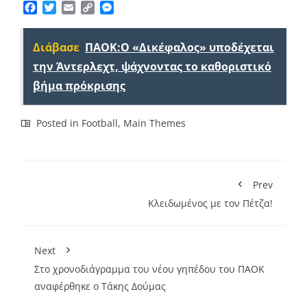
Facebook
Twitter
Email
Copy
Messenger
Link
Διάβασε
ΠΑΟΚ:Ο «Δικέφαλος» υποδέχεται
την Άντερλεχτ, ψάχνοντας το καθοριστικό
βήμα πρόκρισης
Posted in
Football
,
Main Themes
Prev
Κλειδωμένος με τον Πέτζα!
Next
Στο χρονοδιάγραμμα του νέου γηπέδου του ΠΑΟΚ
αναφέρθηκε ο Τάκης Δούμας