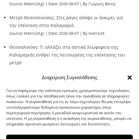
Source:
Metro24.gr
Date: 2026-08-07
By Γιώργος Βένης
Μετρό Θεσσαλονίκης: Στις ράγες απόψε οι δοκιμές για
την επέκταση στην Καλαμαριά
Source:
Metro24.gr
Date: 2026-08-07
By metro24
Θεσσαλονίκη: Τι αλλάζει στα αστικά λεωφορεία της
Καλαμαριάς ενόψει της λειτουργίας της επέκτασης του
μετρό
Source:
Metro24.gr
Date: 2026-08-07
By metro24
Διαχείριση Συγκατάθεσης
Για να παρέχουμε την καλύτερη εμπειρία, χρησιμοποιούμε τεχνολογίες
όπως cookies για την αποθήκευση ή/και την πρόσβαση σε πληροφορίες
συσκευών. Η συγκατάθεση για τις εν λόγω τεχνολογίες θα μας επιτρέψει
να επεξεργαστούμε δεδομένα προσωπικού χαρακτήρα, όπως
G-point.gr
συμπεριφορά περιήγησης ή μοναδικά αναγνωριστικά σε αυτόν τον
ιστότοπο. Η μη συγκατάθεση ή η ανάκληση της συγκατάθεσης, μπορεί να
επηρεάσει αρνητικά ορισμένες λειτουργίες και δυνατότητες.