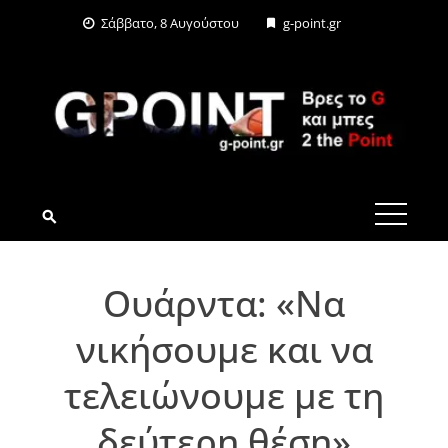
Skip
Σάββατο, 8 Αυγούστου
g-point.gr
to
content
G-POINT.GR
Ουάρντα: «Να
νικήσουμε και να
τελειώνουμε με τη
δεύτερη θέση»