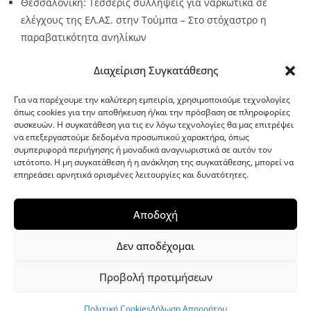
Θεσσαλονίκη: Τέσσερις συλλήψεις για ναρκωτικά σε
ελέγχους της ΕΛ.ΑΣ. στην Τούμπα – Στο στόχαστρο η
παραβατικότητα ανηλίκων
Source:
Metro24.gr
Date: 2026-08-08
By metro24
Διαχείριση Συγκατάθεσης
Για να παρέχουμε την καλύτερη εμπειρία, χρησιμοποιούμε τεχνολογίες
όπως cookies για την αποθήκευση ή/και την πρόσβαση σε πληροφορίες
συσκευών. Η συγκατάθεση για τις εν λόγω τεχνολογίες θα μας επιτρέψει
να επεξεργαστούμε δεδομένα προσωπικού χαρακτήρα, όπως
G-point.gr
συμπεριφορά περιήγησης ή μοναδικά αναγνωριστικά σε αυτόν τον
ιστότοπο. Η μη συγκατάθεση ή η ανάκληση της συγκατάθεσης, μπορεί να
επηρεάσει αρνητικά ορισμένες λειτουργίες και δυνατότητες.
Αποδοχή
Δεν αποδέχομαι
Προβολή προτιμήσεων
WordPress Theme
|
Viral News
by HashThemes
Πολιτική Cookies
Δήλωση Απορρήτου