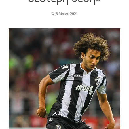
8 Μαΐου 2021