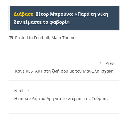
Link
Διάβασε
Βίτορ Μπρούνο: «Παρά τη νίκη
δεν είμαστε το φαβορί»
Posted in
Football
,
Main Themes
Prev
Κάνε RESTART στη ζωή σου με τον Μανώλη Ισχάκη
Next
Η αποστολή του Άρη για το ντέρμπι της Τούμπας