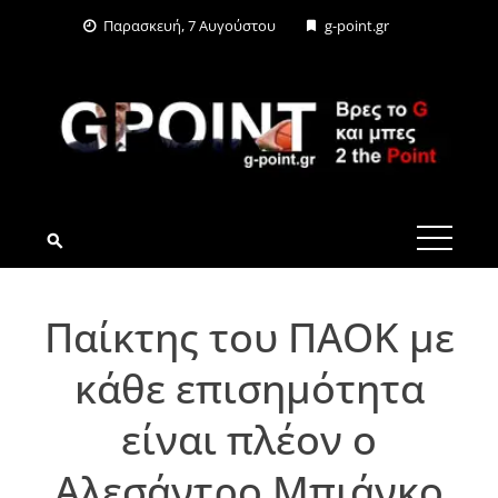
Skip
Παρασκευή, 7 Αυγούστου
g-point.gr
to
content
G-POINT.GR
Παίκτης του ΠΑΟΚ με
κάθε επισημότητα
είναι πλέον ο
Αλεσάντρο Μπιάνκο