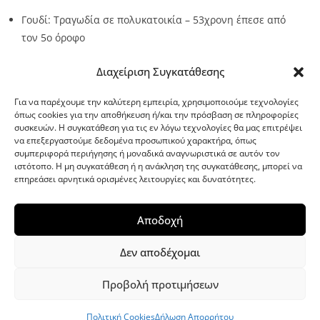
Γουδί: Τραγωδία σε πολυκατοικία – 53χρονη έπεσε από
τον 5ο όροφο
Source:
Metro24.gr
Date: 2026-08-07
By metro24
Διαχείριση Συγκατάθεσης
Για να παρέχουμε την καλύτερη εμπειρία, χρησιμοποιούμε τεχνολογίες
όπως cookies για την αποθήκευση ή/και την πρόσβαση σε πληροφορίες
συσκευών. Η συγκατάθεση για τις εν λόγω τεχνολογίες θα μας επιτρέψει
να επεξεργαστούμε δεδομένα προσωπικού χαρακτήρα, όπως
G-point.gr
συμπεριφορά περιήγησης ή μοναδικά αναγνωριστικά σε αυτόν τον
ιστότοπο. Η μη συγκατάθεση ή η ανάκληση της συγκατάθεσης, μπορεί να
επηρεάσει αρνητικά ορισμένες λειτουργίες και δυνατότητες.
Αποδοχή
Δεν αποδέχομαι
Προβολή προτιμήσεων
WordPress Theme
|
Viral News
by HashThemes
Πολιτική Cookies
Δήλωση Απορρήτου