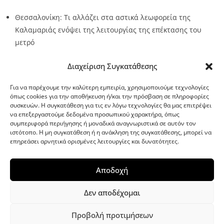
Θεσσαλονίκη: Τι αλλάζει στα αστικά λεωφορεία της
Καλαμαριάς ενόψει της λειτουργίας της επέκτασης του
μετρό
Source:
Metro24.gr
Date: 2026-08-07
By metro24
Διαχείριση Συγκατάθεσης
Για να παρέχουμε την καλύτερη εμπειρία, χρησιμοποιούμε τεχνολογίες
όπως cookies για την αποθήκευση ή/και την πρόσβαση σε πληροφορίες
συσκευών. Η συγκατάθεση για τις εν λόγω τεχνολογίες θα μας επιτρέψει
να επεξεργαστούμε δεδομένα προσωπικού χαρακτήρα, όπως
G-point.gr
συμπεριφορά περιήγησης ή μοναδικά αναγνωριστικά σε αυτόν τον
ιστότοπο. Η μη συγκατάθεση ή η ανάκληση της συγκατάθεσης, μπορεί να
επηρεάσει αρνητικά ορισμένες λειτουργίες και δυνατότητες.
Αποδοχή
Δεν αποδέχομαι
Προβολή προτιμήσεων