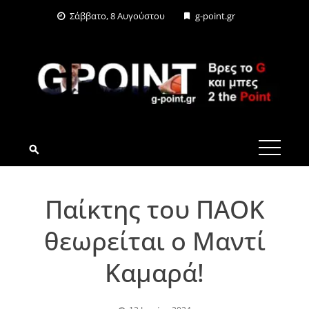
Skip
Σάββατο, 8 Αυγούστου
g-point.gr
to
content
G-POINT.GR
Παίκτης του ΠΑΟΚ
θεωρείται ο Μαντί
Καμαρά!