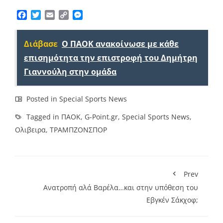
Facebook
Twitter
Email
Copy
Messenger
Link
Διάβασε
Ο ΠΑΟΚ ανακοίνωσε με κάθε
επισημότητα την επιστροφή του Δημήτρη
Γιαννούλη στην ομάδα
Posted in
Special Sports News
Tagged in
ΠΑΟΚ
,
G-Point.gr
,
Special Sports News
,
Ολιβειρα
,
ΤΡΑΜΠΖΟΝΣΠΟΡ
Prev
Ανατροπή αλά Βαρέλα…και στην υπόθεση του
Εβγκέν Σάκχοφ;