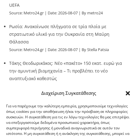
UEFA
Source:
Metro24.gr
Date: 2026-08-07
By metro24
Ρωσία: Ανακοίνωσε πλήγματα σε τρία πλοία με
στρατιωτικό υλικό για την Ουκρανία στη Μαύρη
Θάλασσα
Source:
Metro24.gr
Date: 2026-08-07
By Stella Patsia
Τάκης Θεοδωρικάκος: Νέο «πακέτο» 150 εκατ. ευρώ για
την αμυντική βιομηχανία – Τι προβλέπει το νέο
αναπτυξιακό καθεστώς
Source:
Metro24.gr
Date: 2026-08-07
By metro24
Διαχείριση Συγκατάθεσης
Για να παρέχουμε την καλύτερη εμπειρία, χρησιμοποιούμε τεχνολογίες
όπως cookies για την αποθήκευση ή/και την πρόσβαση σε πληροφορίες
συσκευών. Η συγκατάθεση για τις εν λόγω τεχνολογίες θα μας επιτρέψει
να επεξεργαστούμε δεδομένα προσωπικού χαρακτήρα, όπως
G-point.gr
συμπεριφορά περιήγησης ή μοναδικά αναγνωριστικά σε αυτόν τον
ιστότοπο. Η μη συγκατάθεση ή η ανάκληση της συγκατάθεσης, μπορεί να