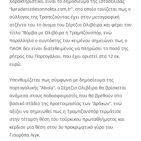
Χαρακτηριστικό, είναι το δημοσίευμα της ιστοσελίδας
“karadenizdesonnokta.com.tr”, στο οποίο τονίζεται πως ο
σύλλογος της Τραπεζούντας έχει στην μεταγραφική
ατζέντα του το όνομα του Σέρτζιο Ολιβέιρα και φέρει τον
τίτλο “Βόμβα με Ολιβέιρα η Τραμπζονσπόρ, ενώ
παράλληλα ο συντάκτης του κειμένου σημειώνει πως ο
ΠΑΟΚ δεν είναι διατεθειμένος να πληρώσει το ποσό της
ρήτρας του Πορτογάλου, που έχει οριστεί στα 12 εκ.
ευρώ.
Υπενθυμίζεται πως σύμφωνα με δημοσίευμα της
πορτογαλικής “Abola”, ο Σέρτζιο Ολιβέιρα θα βρίσκεται
ανάμεσα στους ποδοσφαιριστές που θα βρεθούν στο
βασικό στάδιο της προετοιμασίας των “Δράκων”, ενώ
αξίζει να σημειωθεί πως η Τραμπζονσπόρ τερμάτισε
στην τέταρτη θέση του τούρκικου πρωταθλήματος και
κέρδισε μία θέση στον 3ο προκριματικό γύρο του
Γιουρόπα Λιγκ.