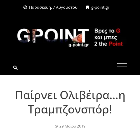
Skip
Παρασκευή, 7 Αυγούστου
g-point.gr
to
content
G-POINT.GR
Παίρνει Ολιβέιρα…η
Τραμπζονσπόρ!
29 Μαΐου 2019