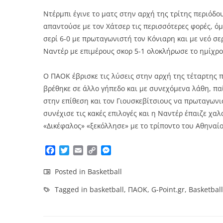
Ντέρμπι έγινε το ματς στην αρχή της τρίτης περιόδου
απαντούσε με τον Χάτσερ τις περισσότερες φορές, ό
σερί 6-0 με πρωταγωνιστή τον Κόνιαρη και με νεό σε
Ναντέρ με επιμέρους σκορ 5-1 ολοκλήρωσε το ημίχρο
Ο ΠΑΟΚ έβρισκε τις λύσεις στην αρχή της τέταρτης π
βρέθηκε σε άλλο γήπεδο και με συνεχόμενα λάθη, πα
στην επίθεση και τον Γιουσκεβίτσιους να πρωταγωνισ
συνέχισε τις κακές επιλογές και η Ναντέρ έπαιζε χαλ
«Δικέφαλος» «ξεκόλλησε» με το τρίποντο του Αθηναίο
Facebook
Twitter
Email
Copy
Messenger
Link
Posted in
Basketball
Tagged in
basketball
,
ΠΑΟΚ
,
G-Point.gr
,
Basketbal