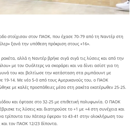
ίοδο στοίχισαν στον ΠΑΟΚ, που έχασε 70-79 από τη Ναντέρ στη
ρίλερ» ξανά την υπόθεση πρόκριση στους «16».
 ρακέτα, αλλά η Ναντέρ βρήκε σιγά σιγά τις λύσεις και από την
άλου» με τον Ουόλτερς να σκοράρει και να δίνει ασίστ για τη
μυνά του και βελτίωσε την κατάσταση στα ριμπάουντ με
σε 19-14. Με νέο 5-0 από τους Αμερικανούς του, ο ΠΑΟΚ
ώθηκε με καλές προσπάθειες μέσα στη ρακέτα εκατέρωθεν 25-25.
ριόδου και έφτασε στο 32-25 με επιθετική πολυφωνία. Ο ΠΑΟΚ
έβρισκε τις λύσεις και διατηρούσε το +1 με +4 στη συνέχεια και
ενα τρίποντα του Χάτσερ έφεραν το 43-41 στην ολοκλήρωση του
 και τον ΠΑΟΚ 12/23 δίποντα.