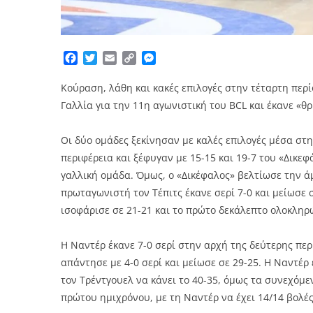
Facebook
Twitter
Email
Copy
Messenger
Link
Κούραση, λάθη και κακές επιλογές στην τέταρτη περ
Γαλλία για την 11η αγωνιστική του BCL και έκανε «θ
Οι δύο ομάδες ξεκίνησαν με καλές επιλογές μέσα στη
περιφέρεια και ξέφυγαν με 15-15 και 19-7 του «Δικεφ
γαλλική ομάδα. Όμως, ο «Δικέφαλος» βελτίωσε την ά
πρωταγωνιστή τον Τέπιτς έκανε σερί 7-0 και μείωσε 
ισοφάρισε σε 21-21 και το πρώτο δεκάλεπτο ολοκληρ
Η Ναντέρ έκανε 7-0 σερί στην αρχή της δεύτερης πε
απάντησε με 4-0 σερί και μείωσε σε 29-25. Η Ναντέρ 
τον Τρέντγουελ να κάνει το 40-35, όμως τα συνεχόμ
πρώτου ημιχρόνου, με τη Ναντέρ να έχει 14/14 βολές