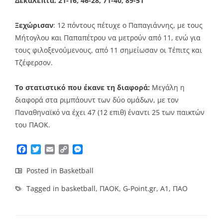
Δεκάλεπτα: 21-16, 46-28, 71-40, 89-51
Ξεχώρισαν
: 12 πόντους πέτυχε ο Παπαγιάννης, με τους
Μήτογλου και Παπαπέτρου να μετρούν από 11, ενώ για
τους φιλοξενούμενους, από 11 σημείωσαν οι Τέπιτς και
Τζέφερσον.
Το στατιστικό που έκανε τη διαφορά:
Μεγάλη η
διαφορά στα ριμπάουντ των δύο ομάδων, με τον
Παναθηναϊκό να έχει 47 (12 επιθ) έναντι 25 των παικτών
του ΠΑΟΚ.
Facebook
Twitter
Email
Copy
Messenger
Link
Posted in
Basketball
Tagged in
basketball
,
ΠΑΟΚ
,
G-Point.gr
,
Α1
,
ΠΑΟ