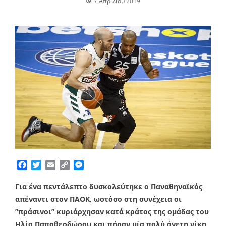
7 Απριλίου 2019
Facebook
Twitter
Email
Copy
Messenger
Link
Για ένα πεντάλεπτο δυσκολεύτηκε ο Παναθηναϊκός
απέναντι στον ΠΑΟΚ, ωστόσο στη συνέχεια οι
”πράσινοι” κυριάρχησαν κατά κράτος της ομάδας του
Ηλία Παπαθεοδώρου και πήραν μία πολύ άνετη νίκη