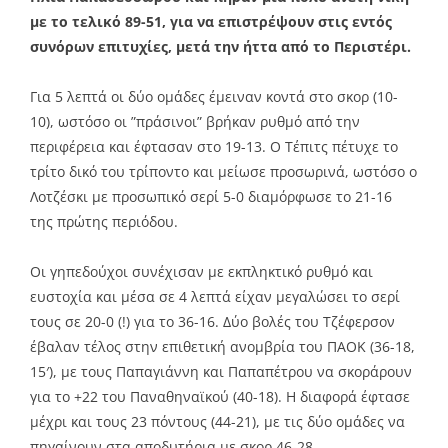
με το τελικό 89-51, για να επιστρέψουν στις εντός
συνόρων επιτυχίες, μετά την ήττα από το Περιστέρι.
Για 5 λεπτά οι δύο ομάδες έμειναν κοντά στο σκορ (10-
10), ωστόσο οι ”πράσινοι” βρήκαν ρυθμό από την
περιφέρεια και έφτασαν στο 19-13. Ο Τέπιτς πέτυχε το
τρίτο δικό του τρίποντο και μείωσε προσωρινά, ωστόσο ο
Λοτζέσκι με προσωπικό σερί 5-0 διαμόρφωσε το 21-16
της πρώτης περιόδου.
Οι γηπεδούχοι συνέχισαν με εκπληκτικό ρυθμό και
ευστοχία και μέσα σε 4 λεπτά είχαν μεγαλώσει το σερί
τους σε 20-0 (!) για το 36-16. Δύο βολές του Τζέφερσον
έβαλαν τέλος στην επιθετική ανομβρία του ΠΑΟΚ (36-18,
15′), με τους Παπαγιάννη και Παπαπέτρου να σκοράρουν
για το +22 του Παναθηναϊκού (40-18). Η διαφορά έφτασε
μέχρι και τους 23 πόντους (44-21), με τις δύο ομάδες να
πηγαίνουν στα αποδυτήρια με σκορ 46-28.