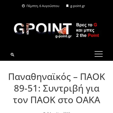
Skip
Πέμπτη, 6 Αυγούστου
g-point.gr
to
content
G-POINT.GR
Παναθηναϊκός – ΠΑΟΚ
89-51: Συντριβή για
τον ΠΑΟΚ στο ΟΑΚΑ