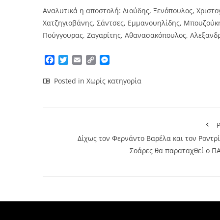
Αναλυτικά η αποστολή: Διούδης, Ξενόπουλος, Χριστο
Χατζηγιοβάνης, Σάντσες, Εμμανουηλίδης, Μπουζούκη
Πούγγουρας, Ζαγαρίτης, Αθανασακόπουλος, Αλεξανδ
Facebook
Twitter
Email
Copy
Messenger
Link
Posted in
Χωρίς κατηγορία
P
Δίχως τον Φερνάντο Βαρέλα και τον Ροντρί
Σοάρες θα παραταχθεί ο Π