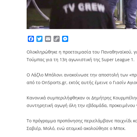
Facebook
Twitter
Email
Copy
Messenger
Link
Ολοκληρώθηκε η προετοιμασία του Παναθηναϊκού, γι
Τούμπας για τη 13η αγωνιστική της Super League 1.
Ο Λάζλο Μπόλονι ανακοίνωσε την αποστολή των «πρα
από το OnSports.gr, εκτός αυτής έμεινε ο Γιασίν Αγι
Κανονικά συμπεριλήφθηκαν οι Δημήτρης Κουρμπέλης
συντηρητική αγωγή όλη την εβδομάδα, προκειμένου ν
Το πρόγραμμα προπόνησης περιελάμβανε παιχνίδι και 
Σαβιέρ, Μολό, ενώ ατομικό ακολούθησε ο Μπεκ.