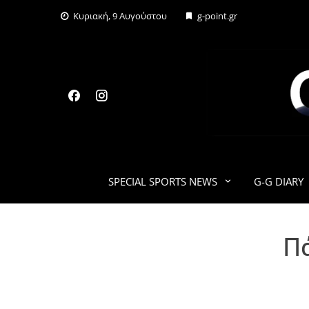
Skip
Κυριακή, 9 Αυγούστου
g-point.gr
to
content
SPECIAL SPORTS NEWS
G-G DIARY
Π