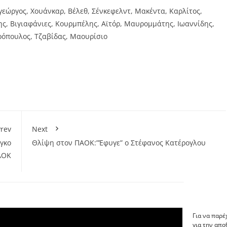
γεώργος, Χουάνκαρ, Βέλεθ, Σένκεφελντ, Μακέντα, Καρλίτος,
ς, Βιγιαφάνιες, Κουρμπέλης, Αϊτόρ, Μαυρομμάτης, Ιωαννίδης,
ρόπουλος, Τζαβίδας, Μαουρίσιο
rev
Next
γκο
Θλίψη στον ΠΑΟΚ:”Έφυγε” ο Στέφανος Κατέρογλου
ΑΟΚ
Για να παρέ
για την απ