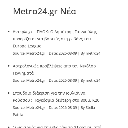
Metro24.gr Νέα
Άντερλεχτ – ΠΑΟΚ: Ο Δημήτρης Γιαννούλης
προορίζεται για βασικός στη ρεβάνς του
Europa League
Source:
Metro24.gr
Date: 2026-08-09
By metro24
Αστρολογικές προβλέψεις από τον Νικόλαο
Γεννηματά
Source:
Metro24.gr
Date: 2026-08-09
By metro24
Σπουδαία διάκριση για την Ιουλιάννα
Ρούσσου : Παγκόσμια δεύτερη στα 800μ. Κ20
Source:
Metro24.gr
Date: 2026-08-09
By Stella
Patsia
Συναγερμός για την εξαφάνιση 31χρονου από